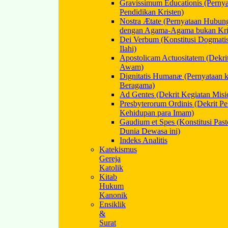
Gravissimum Educationis (Perny
Pendidikan Kristen)
Nostra Ætate (Pernyataan Hubun
dengan Agama-Agama bukan Kris
Dei Verbum (Konstitusi Dogmat
Ilahi)
Apostolicam Actuositatem (Dekri
Awam)
Dignitatis Humanæ (Pernyataan 
Beragama)
Ad Gentes (Dekrit Kegiatan Misi
Presbyterorum Ordinis (Dekrit P
Kehidupan para Imam)
Gaudium et Spes (Konstitusi Past
Dunia Dewasa ini)
Indeks Analitis
Katekismus
Gereja
Katolik
Kitab
Hukum
Kanonik
Ensiklik
&
Surat