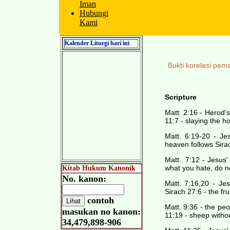
Iman
Hubungi
Kami
Kalender Liturgi hari ini
Bukti korelasi pem
Scripture
Matt. 2:16 - Herod'
11:7 - slaying the h
Matt. 6:19-20 - Je
heaven follows Sirac
Matt.. 7:12 - Jesus'
what you hate, do no
Kitab Hukum Kanonik
No. kanon:
Matt. 7:16,20 - Jes
Sirach 27:6 - the fru
contoh
Matt. 9:36 - the pe
masukan no kanon:
11:19 - sheep witho
34,479,898-906