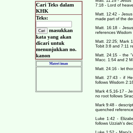
Matt. 11:25 - Jesus'
Cari Teks dalam
7:18 - Lord of heav
KHK
Matt. 12:42 - Jesu
Teks:
made part of the de
Matt. 16:18 - Jesu
masukkan
references Wisdom 
kata yang akan
Matt. 22:25; Mark 1
dicari untuk
Tobit 3:8 and 7:11 r
menunjukkan no.
kanon
Matt. 24:15 - the "
Macc. 1:54 and 2 M
Materi iman
Matt. 24:16 - let th
Matt. 27:43 - if H
follows Wisdom 2:18
Mark 4:5,16-17 - Je
no root follows Sira
Mark 9:48 - descript
quenched references
Luke 1:42 - Elizab
follows Uzziah's dec
Luke 1:52 - Mary's 