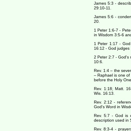
James 5:3 - describ
29:10-11.
James 5:6 - condem
20.
1 Peter 1:6-7 - Pete
in Wisdom 3:5-6 and
1 Peter 1:17 - God
16:12 - God judges 
2 Peter 2:7 - God's
10:6.
Rev. 1:4 – the seven
– Raphael is one of
before the Holy One
Rev. 1:18; Matt. 16
Wis. 16:13.
Rev. 2:12 - referen
God's Word in Wisd
Rev. 5:7 - God is 
description used in 
Rev. 8:3-4 - praye