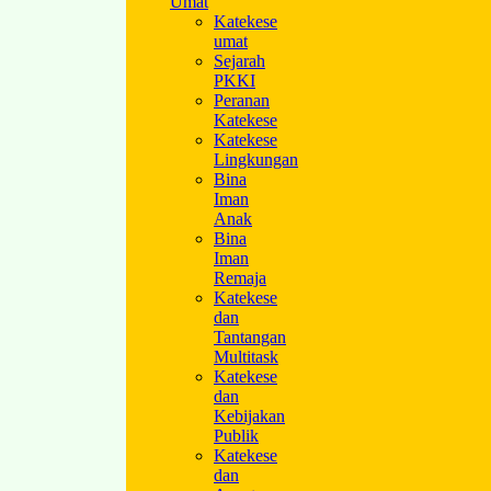
Umat
Katekese
umat
Sejarah
PKKI
Peranan
Katekese
Katekese
Lingkungan
Bina
Iman
Anak
Bina
Iman
Remaja
Katekese
dan
Tantangan
Multitask
Katekese
dan
Kebijakan
Publik
Katekese
dan