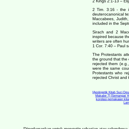
2 Kings 2:1-13 – Eli
2 Tim. 3:16 - the i
deuterocanonical te
Maccabees, Judith,
included in the Sept
Sirach and 2 Mac
inspired because the
writers are often hu
1 Cor. 7:40 – Paul s
The Protestants att
the ground that the
rejected them (e.g.
were the same coun
Protestants who rej
rejected Christ and
[Apologetik Kitab Suci De
Makabe 7] [
Semangat Ye
korelasi pemakaian kita
Lam
Diperkenankan untuk mengutip sebagian atau seluruhnya