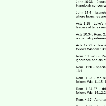
John 10:36 – Jesus 
Hanukkah consecrati
John 15:6 - branche
where branches are 
Acts 1:15 - Luke's 
leaders of tens / res
Acts 10:34; Rom. 2:
no partiality refere
Acts 17:29 - descr
follows Wisdom 13:
Rom 1:18-25 - Pau
ignorance and sin of
Rom. 1:20 - specifi
13:1.
Rom. 1:23 - the si
follows Wis. 11:15; 
Rom. 1:24-27 - this
follows Wis. 14:12,2
Rom. 4:17 - Abraham