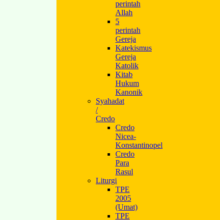
perintah
Allah
5
perintah
Gereja
Katekismus
Gereja
Katolik
Kitab
Hukum
Kanonik
Syahadat
/
Credo
Credo
Nicea-
Konstantinopel
Credo
Para
Rasul
Liturgi
TPE
2005
(Umat)
TPE