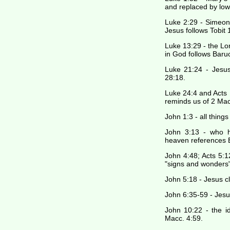
and replaced by lowl
Luke 2:29 - Simeon'
Jesus follows Tobit 
Luke 13:29 - the Lo
in God follows Baru
Luke 21:24 - Jesus
28:18.
Luke 24:4 and Acts 
reminds us of 2 Mac
John 1:3 - all thin
John 3:13 - who 
heaven references 
John 4:48; Acts 5:1
"signs and wonders"
John 5:18 - Jesus c
John 6:35-59 - Jesu
John 10:22 - the id
Macc. 4:59.