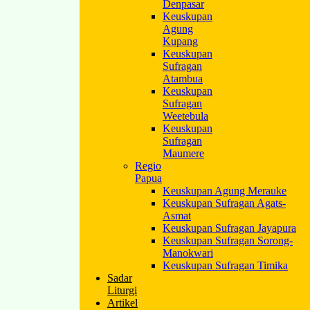
Denpasar
Keuskupan
Agung
Kupang
Keuskupan
Sufragan
Atambua
Keuskupan
Sufragan
Weetebula
Keuskupan
Sufragan
Maumere
Regio
Papua
Keuskupan Agung Merauke
Keuskupan Sufragan Agats-
Asmat
Keuskupan Sufragan Jayapura
Keuskupan Sufragan Sorong-
Manokwari
Keuskupan Sufragan Timika
Sadar
Liturgi
Artikel