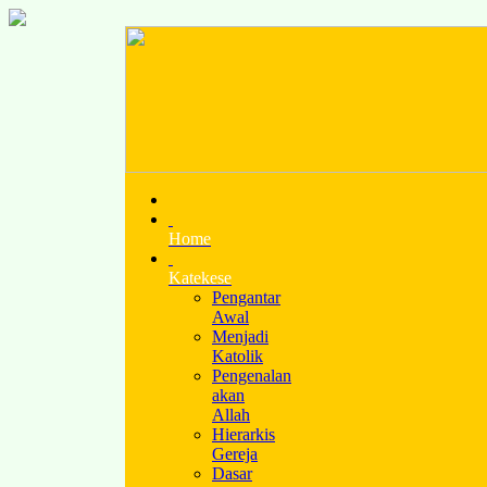
Home
Katekese
Pengantar
Awal
Menjadi
Katolik
Pengenalan
akan
Allah
Hierarkis
Gereja
Dasar