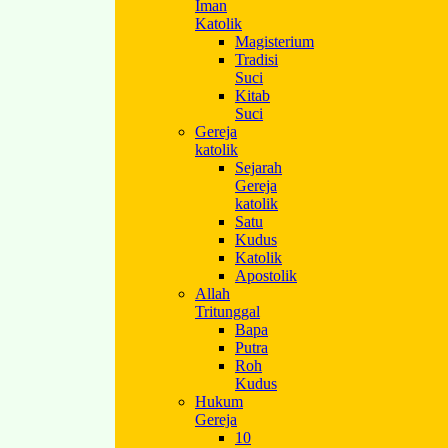
Iman
Katolik
Magisterium
Tradisi
Suci
Kitab
Suci
Gereja
katolik
Sejarah
Gereja
katolik
Satu
Kudus
Katolik
Apostolik
Allah
Tritunggal
Bapa
Putra
Roh
Kudus
Hukum
Gereja
10