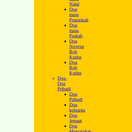
Natal
Doa
masa
Prapaskah
Doa
masa
Paskah
Doa
Novena
Roh
Kudus
Doa
Roh
Kudus
Doa-
Doa
Pribadi
Doa
Pribadi
Doa
keluarga
Doa
Jemaat
Doa
Masyarakat