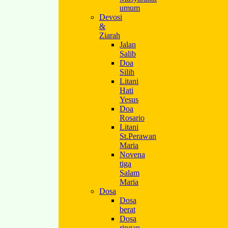
umum
Devosi
&
Ziarah
Jalan
Salib
Doa
Silih
Litani
Hati
Yesus
Doa
Rosario
Litani
St.Perawan
Maria
Novena
tiga
Salam
Maria
Dosa
Dosa
berat
Dosa
ringan