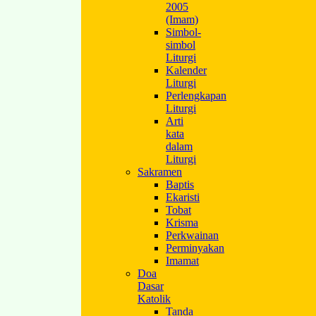
2005
(Imam)
Simbol-
simbol
Liturgi
Kalender
Liturgi
Perlengkapan
Liturgi
Arti
kata
dalam
Liturgi
Sakramen
Baptis
Ekaristi
Tobat
Krisma
Perkwainan
Perminyakan
Imamat
Doa
Dasar
Katolik
Tanda