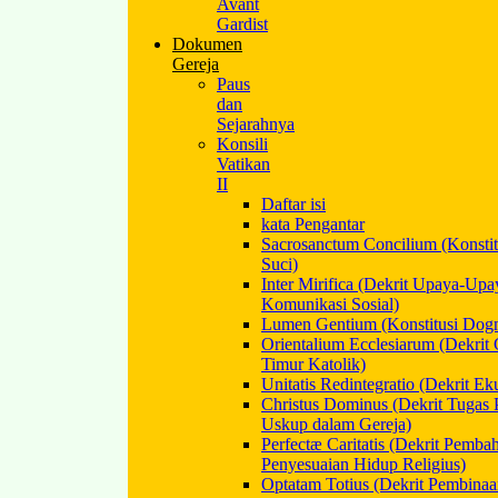
Avant
Gardist
Dokumen
Gereja
Paus
dan
Sejarahnya
Konsili
Vatikan
II
Daftar isi
kata Pengantar
Sacrosanctum Concilium (Konstitu
Suci)
Inter Mirifica (Dekrit Upaya-Upa
Komunikasi Sosial)
Lumen Gentium (Konstitusi Dogm
Orientalium Ecclesiarum (Dekrit 
Timur Katolik)
Unitatis Redintegratio (Dekrit E
Christus Dominus (Dekrit Tugas P
Uskup dalam Gereja)
Perfectæ Caritatis (Dekrit Pemba
Penyesuaian Hidup Religius)
Optatam Totius (Dekrit Pembinaa