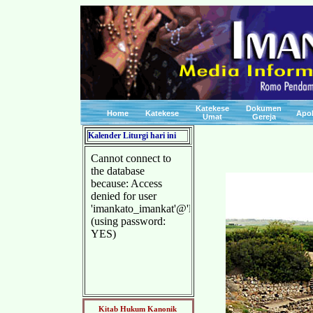
Katekese
Dokumen
Home
Katekese
Apo
Umat
Gereja
Kalender Liturgi hari ini
Kitab Hukum Kanonik