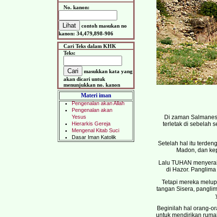
No. kanon:
contoh masukan no
kanon: 34,479,898-906
Cari Teks dalam KHK
Teks:
masukkan kata yang
akan dicari untuk
menunjukkan no. kanon
Materi iman
Di zaman Salmaneser
terletak di sebelah s
Setelah hal itu terde
Madon, dan kep
Lalu TUHAN menyerah
di Hazor. Panglima
Tetapi mereka melu
tangan Sisera, panglim
Beginilah hal orang-o
untuk mendirikan ruma