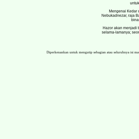
untuk
Mengenai Kedar d
Nebukadnezar, raja B
bina
Hazor akan menjadi t
selama-lamanya; seor
Diperkenankan untuk mengutip sebagian atau seluruhnya isi 