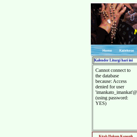
Home
Katekese
Kalender Liturgi hari ini
Kitab Hukum Kanonik