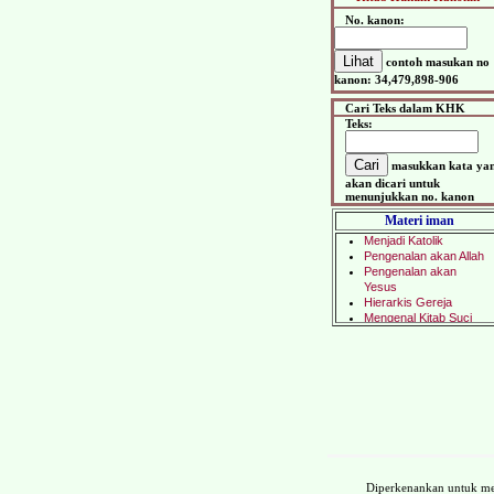
No. kanon:
contoh masukan no
kanon: 34,479,898-906
Cari Teks dalam KHK
Teks:
masukkan kata ya
akan dicari untuk
menunjukkan no. kanon
Materi iman
Diperkenankan untuk me