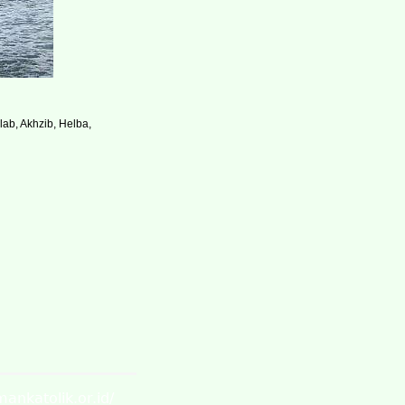
lab, Akhzib, Helba,
mankatolik.or.id/