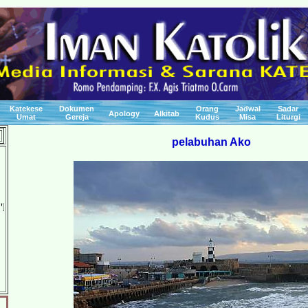
Katekese
Dokumen
Orang
Jadwal
Sadar
Apology
Alkitab
Umat
Gereja
Kudus
Misa
Liturgi
pelabuhan Ako