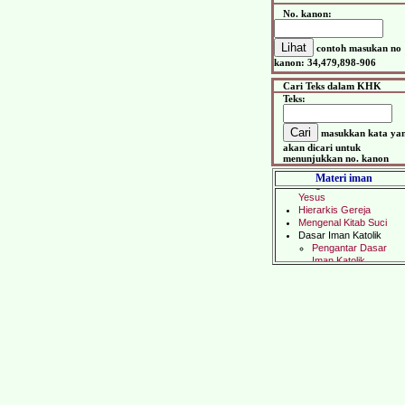
No. kanon:
contoh masukan no
kanon: 34,479,898-906
Cari Teks dalam KHK
Teks:
masukkan kata ya
akan dicari untuk
menunjukkan no. kanon
Materi iman