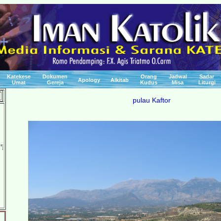
Katekese
Dokumen
Orang
Jadwal
Sadar
Apology
Alkitab
Umat
Gereja
Kudus
Misa
Liturgi
pulau Kaftor