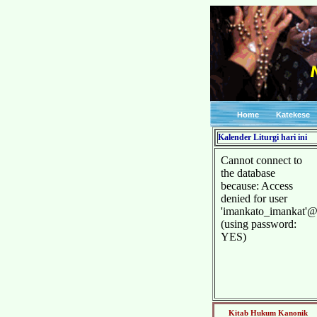
Home
Katekese
Kalender Liturgi hari ini
Kitab Hukum Kanonik