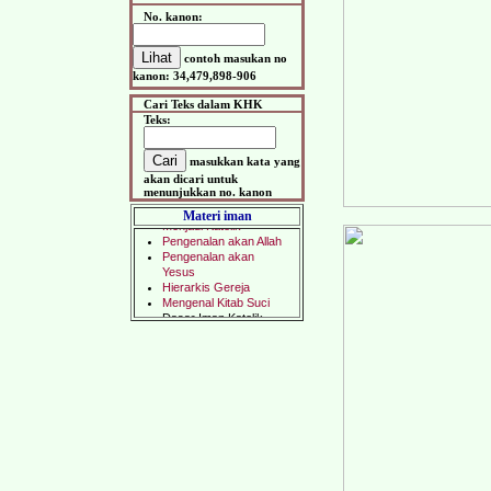
No. kanon:
contoh masukan no
kanon: 34,479,898-906
Cari Teks dalam KHK
Teks:
masukkan kata yang
akan dicari untuk
menunjukkan no. kanon
Materi iman