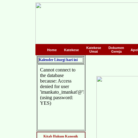
Katekese
Dokumen
Home
Katekese
Apo
Umat
Gereja
Kalender Liturgi hari ini
Kitab Hukum Kanonik