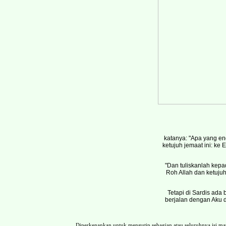
katanya: "Apa yang eng
ketujuh jemaat ini: ke 
"Dan tuliskanlah kepad
Roh Allah dan ketujuh
Tetapi di Sardis ad
berjalan dengan Aku d
Diperkenankan untuk mengutip sebagian atau seluruhnya isi 