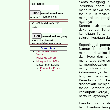
Santo Wolfgang. 
No. kanon:
'sesudah enam'. P
mengira bahwa set
contoh masukan no
tahun itu, ia terus
kanon: 34,479,898-906
mengerti arti peng
ayahnya.
Cari Teks dalam KHK
Karena telah terbi
Teks:
dekat dengan Tuhan
kemuliaan Tuhan. 
masukkan kata yang
seluruh kerajaan d
akan dicari untuk
menunjukkan no. kanon
Sepeninggal pamann
Materi iman
Namun ia terlebi
menduduki tahkta k
dan Ivera dan di
menghalau suku-su
ia membebaskan B
menyatukan daera
kekuasaannya. Ia 
lagi, ia mengusi
Benediktus VIII k
dinobatkan menjad
tahkta Bamberg da
kehidupan Gereja.,
harta kekayaannya u
Heindrich sangat d
hati. Diantara ban