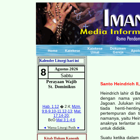
Katekese
Dokumen
Home
Katekese
Apolo
Umat
Gereja
Kalender Liturgi hari ini
Santo Heindrich I
Heindrich lahir di B
dengan nama yang 
Jagoan. Julukan in
tiada henti-hent
pertempuran dan t
namanya, yaitu Hei
anaknya terlantar 
untuk dididik.
Suatu ketika dalam 
Kitab Hukum Kanonik