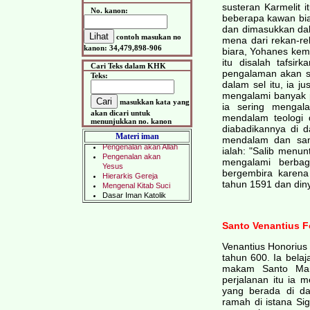
susteran Karmelit 
No. kanon:
beberapa kawan bia
dan dimasukkan da
contoh masukan no
mena dari rekan-re
kanon: 34,479,898-906
biara, Yohanes kem
itu disalah tafsir
Cari Teks dalam KHK
pengalaman akan sa
Teks:
dalam sel itu, ia 
mengalami banyak p
masukkan kata yang
ia sering menga
akan dicari untuk
mendalam teologi 
menunjukkan no. kanon
diabadikannya di d
Materi iman
mendalam dan san
ialah: "Salib menu
mengalami berbag
bergembira karena
tahun 1591 dan din
Santo Venantius 
Venantius Honorius 
tahun 600. Ia bela
makam Santo Mart
perjalanan itu ia 
yang berada di da
ramah di istana Sig