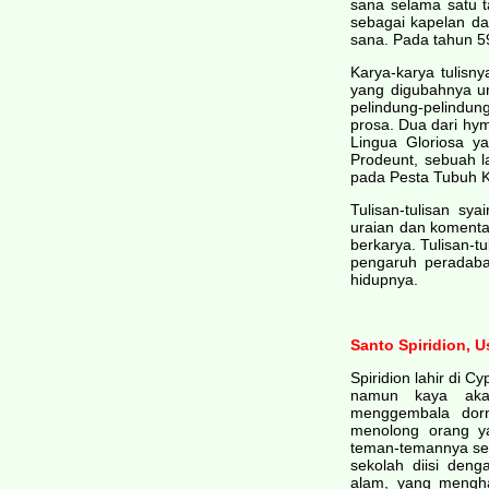
sana selama satu t
sebagai kapelan da
sana. Pada tahun 59
Karya-karya tulisn
yang digubahnya u
pelindung-pelindun
prosa. Dua dari hym
Lingua Gloriosa y
Prodeunt, sebuah 
pada Pesta Tubuh Kr
Tulisan-tulisan s
uraian dan komenta
berkarya. Tulisan-t
pengaruh peradab
hidupnya.
Santo Spiridion, 
Spiridion lahir di 
namun kaya aka
menggembala dorn
menolong orang y
teman-temannya ser
sekolah diisi den
alam, yang mengh