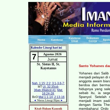
Katekese
Dokumen
Home
Katekese
Apolo
Umat
Gereja
Kalender Liturgi hari ini
Santo Yohanes dar
Yohanes dari Salib 
menjadi pelayan di 
anggota awam biara
berdoa dan bermat
hidupnya yang sal
sebab itu, ia seg
Spanyol. Setelah 
menjadi imam pada
dengan Santa Ther
membaharui Ordo K
Kitab Hukum Kanonik