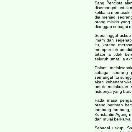
Sang Pencipta ala
disemangati untuk 
ketika ia memasuk
dia menjadi seora
orang miskin yang
dianggap sebagai o
Sepeninggal uskup 
imam dan segenap 
itu, karena meras
memperoleh pendid
tetapi ia tidak 
seluruh umat. Ia ak
Dalam melaksanaka
sebagai seorang
semangat itu sung
akan kebenaran-ke
untuk melakukan s
hidupnya yang baik
Pada masa pengan
orang beriman be
tambang-tambang;
Konstantin Agung m
dan mulai berkarya 
Sebagai uskup, Spi