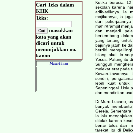
Ketika berusia 12
Cari Teks dalam
sekolah karena ha
KHK
adik-adiknya. Ia 
majikannya, ia jug
Teks:
dari pekerjaannya
mahir/trampil menjah
masukkan
dan menjadi pela
berkembang dalam
kata yang akan
yang tenang untuk
dicari untuk
bajunya jatuh ke da
menunjukkan no.
berdiri mengeliling
hilang akal. Ia se
kanon
Yesus. Patung itu d
Materi iman
Sungguh mengherank
melekat erat pada 
Kawan-kawannya t
sendiri, pengala
lebih kuat untuk
Sepeninggal Usku
dan mendirikan usah
Di Muro Lucano, u
banyak membantu i
Gereja. Sementara i
Ia lalu mengajukan
ditolak karena kes
benar tulus dan m
tarekat itu di Deli