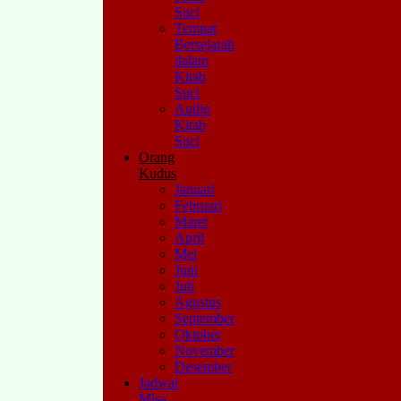
Suci
Tempat
Bersejarah
dalam
Kitab
Suci
Audio
Kitab
Suci
Orang
Kudus
Januari
Februari
Maret
April
Mei
Juni
Juli
Agustus
September
Oktober
November
Desember
Jadwal
Misa