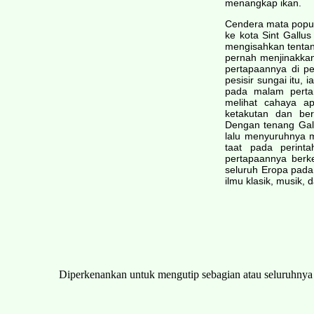
menangkap ikan.
Cendera mata popul
ke kota Sint Gallus
mengisahkan tentang
pernah menjinakka
pertapaannya di pe
pesisir sungai itu,
pada malam perta
melihat cahaya a
ketakutan dan ber
Dengan tenang Gal
lalu menyuruhnya m
taat pada perint
pertapaannya berk
seluruh Eropa pada
ilmu klasik, musik, 
Diperkenankan untuk mengutip sebagian atau seluruhny