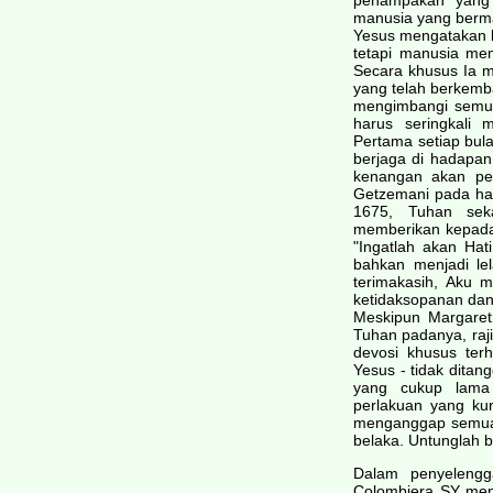
penampakan yang 
manusia yang berma
Yesus mengatakan 
tetapi manusia me
Secara khusus Ia 
yang telah berkemba
mengimbangi semu
harus seringkali
Pertama setiap bula
berjaga di hadapa
kenangan akan pen
Getzemani pada har
1675, Tuhan sek
memberikan kepadan
"Ingatlah akan Hat
bahkan menjadi lel
terimakasih, Aku 
ketidaksopanan dan 
Meskipun Margare
Tuhan padanya, raj
devosi khusus ter
Yesus - tidak ditan
yang cukup lama 
perlakuan yang kur
menganggap semua 
belaka. Untunglah 
Dalam penyelengg
Colombiera SY menj