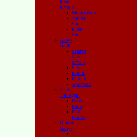
Iman
Katolik
Magisterium
Tradisi
Suci
Kitab
Suci
Gereja
katolik
Sejarah
Gereja
katolik
Satu
Kudus
Katolik
Apostolik
Allah
Tritunggal
Bapa
Putra
Roh
Kudus
Hukum
Gereja
10