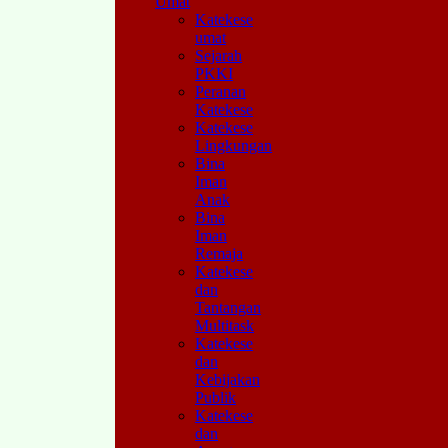
Umat
Katekese
umat
Sejarah
PKKI
Peranan
Katekese
Katekese
Lingkungan
Bina
Iman
Anak
Bina
Iman
Remaja
Katekese
dan
Tantangan
Multitask
Katekese
dan
Kebijakan
Publik
Katekese
dan