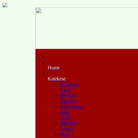
Home
Katekese
Pengantar
Awal
Menjadi
Katolik
Pengenalan
akan
Allah
Hierarkis
Gereja
Dasar