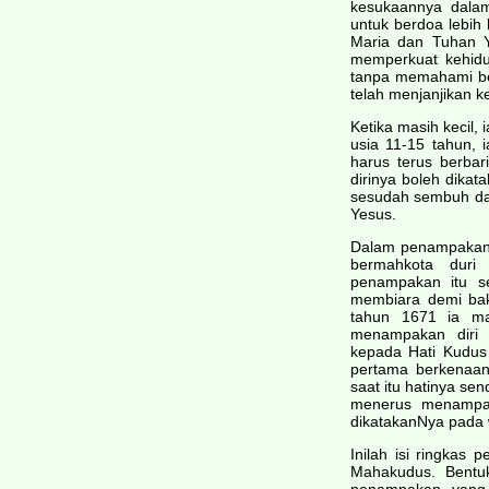
kesukaannya dala
untuk berdoa lebih
Maria dan Tuhan 
memperkuat kehidu
tanpa memahami ben
telah menjanjikan 
Ketika masih kecil, i
usia 11-15 tahun, 
harus terus berbar
dirinya boleh dikat
sesudah sembuh da
Yesus.
Dalam penampakan-
bermahkota duri
penampakan itu s
membiara demi bak
tahun 1671 ia mas
menampakan diri
kepada Hati Kudus
pertama berkenaan
saat itu hatinya sen
menerus menampak
dikatakanNya pada
Inilah isi ringkas
Mahakudus. Bentuk