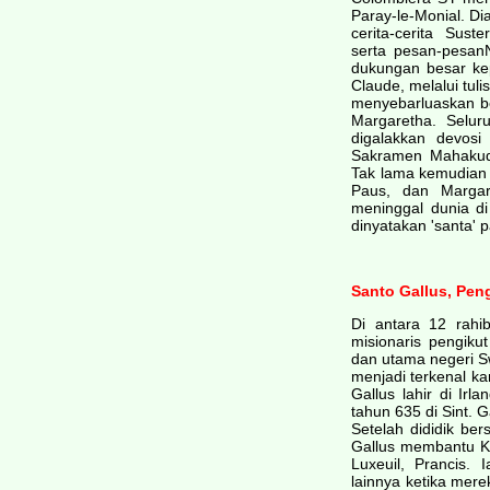
Paray-le-Monial. D
cerita-cerita Su
serta pesan-pesan
dukungan besar ke
Claude, melalui tul
menyebarluaskan b
Margaretha. Seluru
digalakkan devos
Sakramen Mahakud
Tak lama kemudian 
Paus, dan Margar
meninggal dunia di
dinyatakan 'santa' 
Santo Gallus, Pen
Di antara 12 rahib
misionaris pengiku
dan utama negeri S
menjadi terkenal ka
Gallus lahir di Ir
tahun 635 di Sint. 
Setelah dididik be
Gallus membantu K
Luxeuil, Prancis.
lainnya ketika mere