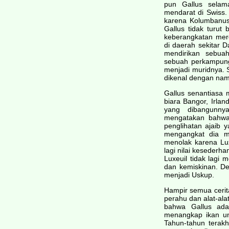
pun Gallus selam
mendarat di Swiss.
karena Kolumbanus 
Gallus tidak turut
keberangkatan mer
di daerah sekitar 
mendirikan sebua
sebuah perkampung
menjadi muridnya. 
dikenal dengan nama
Gallus senantiasa 
biara Bangor, Irlan
yang dibangunny
mengatakan bahwa 
penglihatan ajaib y
mengangkat dia m
menolak karena Lu
lagi nilai kesederh
Luxeuil tidak lagi
dan kemiskinan. De
menjadi Uskup.
Hampir semua cerit
perahu dan alat-ala
bahwa Gallus ada
menangkap ikan un
Tahun-tahun terakh