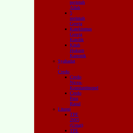
perintah
Allah
5
perintah
Gereja
Katekismus
Gereja
Katolik
Kitab
Hukum
Kanonik
Syahadat
/
Credo
Credo
Nicea-
Konstantinopel
Credo
Para
Rasul
Liturgi
TPE
2005
(Umat)
TPE