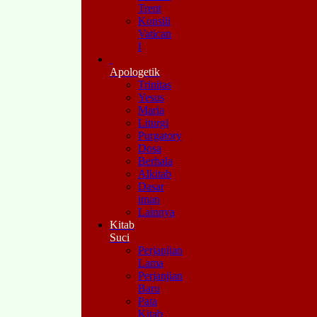
Trent
Konsili
Vatican
I
Apologetik
Trinitas
Yesus
Maria
Liturgi
Purgatory
Dosa
Berhala
Alkitab
Dasar
iman
Lainnya
Kitab
Suci
Perjanjian
Lama
Perjanjian
Baru
Pata
Kitab