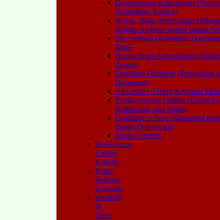
Gravissimum Educationis (Perny
Pendidikan Kristen)
Nostra Ætate (Pernyataan Hubun
dengan Agama-Agama bukan Kris
Dei Verbum (Konstitusi Dogmat
Ilahi)
Apostolicam Actuositatem (Dekri
Awam)
Dignitatis Humanæ (Pernyataan 
Beragama)
Ad Gentes (Dekrit Kegiatan Misi
Presbyterorum Ordinis (Dekrit P
Kehidupan para Imam)
Gaudium et Spes (Konstitusi Past
Dunia Dewasa ini)
Indeks Analitis
Katekismus
Gereja
Katolik
Kitab
Hukum
Kanonik
Ensiklik
&
Surat