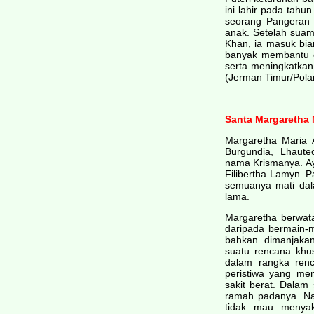
ini lahir pada tahu
seorang Pangeran 
anak. Setelah sua
Khan, ia masuk bia
banyak membantu or
serta meningkatkan
(Jerman Timur/Pola
Santa Margaretha 
Margaretha Maria A
Burgundia, Lhaute
nama Krismanya. Ay
Filibertha Lamyn. P
semuanya mati dal
lama.
Margaretha berwata
daripada bermain-m
bahkan dimanjaka
suatu rencana khu
dalam rangka renc
peristiwa yang me
sakit berat. Dalam 
ramah padanya. Nam
tidak mau menyaki