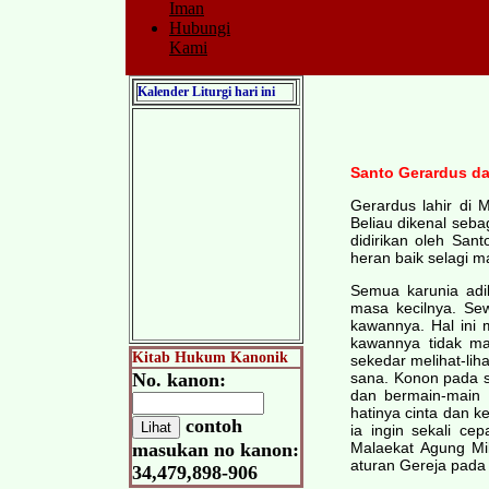
Iman
Hubungi
Kami
Kalender Liturgi hari ini
Santo Gerardus da
Gerardus lahir di M
Beliau dikenal seb
didirikan oleh San
heran baik selagi 
Semua karunia adi
masa kecilnya. Se
kawannya. Hal ini
kawannya tidak ma
Kitab Hukum Kanonik
sekedar melihat-li
No. kanon:
sana. Konon pada s
dan bermain-main
hatinya cinta dan k
contoh
ia ingin sekali c
masukan no kanon:
Malaekat Agung Mi
aturan Gereja pada
34,479,898-906