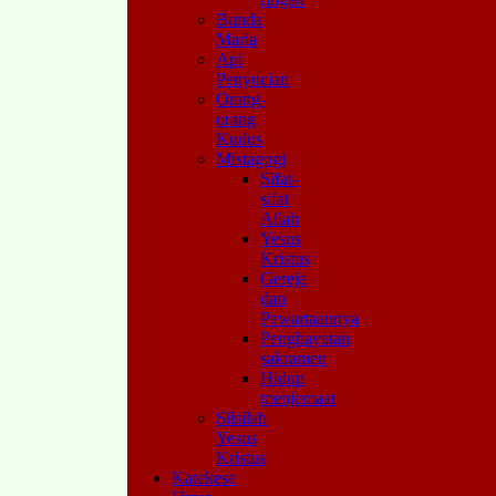
Bunda
Maria
Api
Penyucian
Orang-
orang
Kudus
Mistagogi
Sifat-
sifat
Allah
Yesus
Kristus
Gereja
dan
Pewartaannya
Penghayatan
sakramen
Hidup
menjemaat
Silsilah
Yesus
Kristus
Katekese