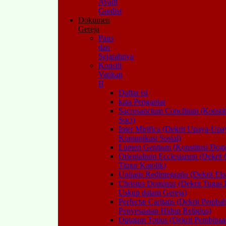
Avant
Gardist
Dokumen
Gereja
Paus
dan
Sejarahnya
Konsili
Vatikan
II
Daftar isi
kata Pengantar
Sacrosanctum Concilium (Konstitu
Suci)
Inter Mirifica (Dekrit Upaya-Upa
Komunikasi Sosial)
Lumen Gentium (Konstitusi Dogm
Orientalium Ecclesiarum (Dekrit 
Timur Katolik)
Unitatis Redintegratio (Dekrit E
Christus Dominus (Dekrit Tugas P
Uskup dalam Gereja)
Perfectæ Caritatis (Dekrit Pemba
Penyesuaian Hidup Religius)
Optatam Totius (Dekrit Pembinaa