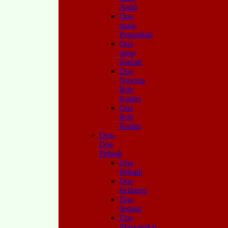
Natal
Doa
masa
Prapaskah
Doa
masa
Paskah
Doa
Novena
Roh
Kudus
Doa
Roh
Kudus
Doa-
Doa
Pribadi
Doa
Pribadi
Doa
keluarga
Doa
Jemaat
Doa
Masyarakat