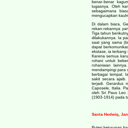
benar-benar kagu
tugasnya. Oleh ka
sebagaimana bias
mengucapkan kaulny
Di dalam biara, Ge
rekan-rekannya yan
Tiga tahun berikutn
dilakukannya. Ia p
saat yang sama (bi
dapat berkomunikas
ekstase, ia terbang
Karena semua karun
rohani untuk bebe
rohaniwan lainnya
mendampingi para m
berbagai tempat. 
sakit secara ajaib
terjadi. Gerardus
Caposele, Italia. P
oleh Sri Paus Leo 
(1903-1914) pada t
Santa Hedwiq, Ja
Puteri keturunan b