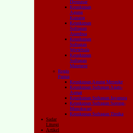
Denpasar
Keuskupan
Agung
Kupang
Keuskupan
Sufragan
Atambua
Keuskupan
Sufragan
Weetebula
Keuskupan
Sufragan
Maumere
Regio
Papua
Keuskupan Agung Merauke
Keuskupan Sufragan Agats-
Asmat
Keuskupan Sufragan Jayapura
Keuskupan Sufragan Sorong-
Manokwari
Keuskupan Sufragan Timika
Sadar
Liturgi
Artikel