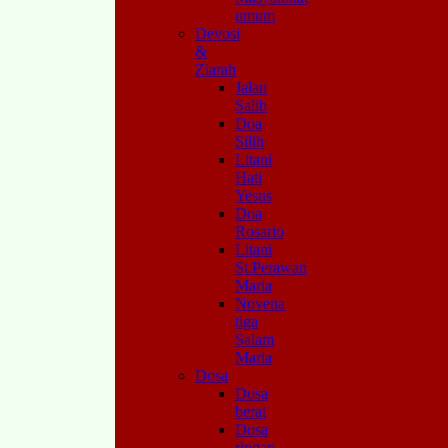
umum
Devosi
&
Ziarah
Jalan
Salib
Doa
Silih
Litani
Hati
Yesus
Doa
Rosario
Litani
St.Perawan
Maria
Novena
tiga
Salam
Maria
Dosa
Dosa
berat
Dosa
ringan