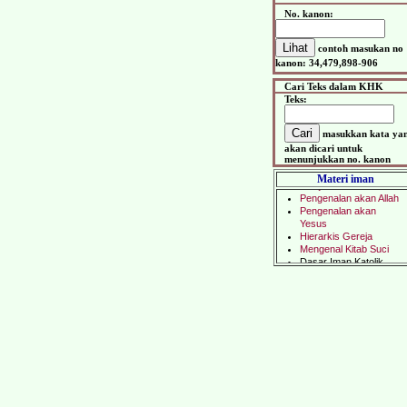
No. kanon:
contoh masukan no
kanon: 34,479,898-906
Cari Teks dalam KHK
Teks:
masukkan kata ya
akan dicari untuk
menunjukkan no. kanon
Materi iman