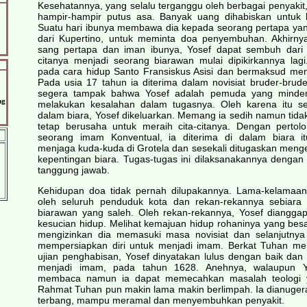
Kesehatannya, yang selalu terganggu oleh berbagai penyaki
hampir-hampir putus asa. Banyak uang dihabiskan untuk 
Suatu hari ibunya membawa dia kepada seorang pertapa yang
dari Kupertino, untuk meminta doa penyembuhan. Akhirny
sang pertapa dan iman ibunya, Yosef dapat sembuh dari p
citanya menjadi seorang biarawan mulai dipikirkannya lagi. 
pada cara hidup Santo Fransiskus Asisi dan bermaksud men
Pada usia 17 tahun ia diterima dalam novisiat bruder-brude
segera tampak bahwa Yosef adalah pemuda yang minder
ng
melakukan kesalahan dalam tugasnya. Oleh karena itu se
dalam biara, Yosef dikeluarkan. Memang ia sedih namun tidak
tetap berusaha untuk meraih cita-citanya. Dengan perto
seorang imam Konventual, ia diterima di dalam biara it
menjaga kuda-kuda di Grotela dan sesekali ditugaskan menge
kepentingan biara. Tugas-tugas ini dilaksanakannya denga
tanggung jawab.
Kehidupan doa tidak pernah dilupakannya. Lama-kelamaan 
oleh seluruh penduduk kota dan rekan-rekannya sebiara
biarawan yang saleh. Oleh rekan-rekannya, Yosef dianggap
kesucian hidup. Melihat kemajuan hidup rohaninya yang besa
mengizinkan dia memasuki masa novisiat dan selanjutnya
mempersiapkan diri untuk menjadi imam. Berkat Tuhan men
ujian penghabisan, Yosef dinyatakan lulus dengan baik dan 
menjadi imam, pada tahun 1628. Anehnya, walaupun Yos
membaca namun ia dapat memecahkan masalah teologi ya
Rahmat Tuhan pun makin lama makin berlimpah. Ia dianuger
terbang, mampu meramal dan menyembuhkan penyakit.