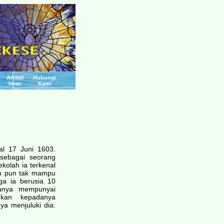
Artikel
Hubungi
Iman
Kami
gal 17 Juni 1603.
sebagai seorang
kolah ia terkenal
ah pun tak mampu
ga ia berusia 10
iranya mempunyai
hkan kepadanya
a menjuluki dia: