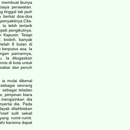
t, membuat ibunya
biaya perawatan.
 tinggal tak jauh
a berkat doa-doa
enyakitnya.Cita-
Ia lebih tertarik
jadi pengikutnya.
r Kapusin. Tetapi
, bodoh, banyak
telah 8 bulan di
 berputus asa. Ia
longan pamannya,
u. Ia ditugaskan
mis di kota untuk
n sabar dan penuh
ia mulai dikenal
 sebagai seorang
 sebagai teladan
r, pimpinan biara
 mengizinkan dia
yertai dia. Pada
layak ditahbiskan
ef sulit sekali
ng rumit-rumit.
ahi karisma dapat