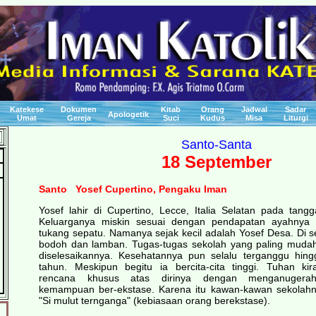
Katekese
Dokumen
Kitab
Orang
Jadwal
Sadar
Apologetik
Umat
Gereja
Suci
Kudus
Misa
Liturgi
Santo-Santa
18 September
Santo Yosef Cupertino, Pengaku Iman
Yosef lahir di Cupertino, Lecce, Italia Selatan pada tang
Keluarganya miskin sesuai dengan pendapatan ayahnya 
tukang sepatu. Namanya sejak kecil adalah Yosef Desa. Di se
bodoh dan lamban. Tugas-tugas sekolah yang paling mud
diselesaikannya. Kesehatannya pun selalu terganggu hing
tahun. Meskipun begitu ia bercita-cita tinggi. Tuhan k
rencana khusus atas dirinya dengan menganugera
kemampuan ber-ekstase. Karena itu kawan-kawan sekolahny
"Si mulut ternganga" (kebiasaan orang berekstase).