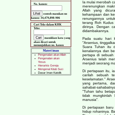
Ia mulai merobah c
No. kanon:
merenungkan makna
Allah yang dicur
contoh masukan no
kehampaan dan kes
kanon: 34,479,898-906
renungannya untu
terang Roh Kudus 
Cari Teks dalam KHK
dirinya. Dengan c
Teks:
didambakannya.
masukkan kata yang
Pada suatu hari 
akan dicari untuk
"Arsenius, tinggal
menunjukkan no. kanon
Suara Tuhan itu 
Materi iman
kenalannya dan ber
pertapa di sebuah
Arsenius telah me
menjadi seorang man
Di pertapaan itu, i
carilah sebuah t
keselamatan." Arse
yang pertama, da
sahabat-sahabatnya
"Tuhan tahu betapa
tidak mungkinlah
manusia".
Di pertapaan baru
hidup rohaninya. B