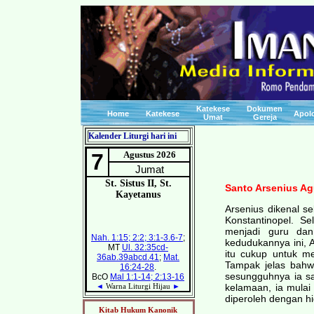
Katekese
Dokumen
Home
Katekese
Apolo
Umat
Gereja
Kalender Liturgi hari ini
Santo Arsenius Ag
Arsenius dikenal se
Konstantinopel. S
menjadi guru dan 
kedudukannya ini, A
itu cukup untuk m
Tampak jelas bahw
sesungguhnya ia s
kelamaan, ia mulai
diperoleh dengan hi
Kitab Hukum Kanonik