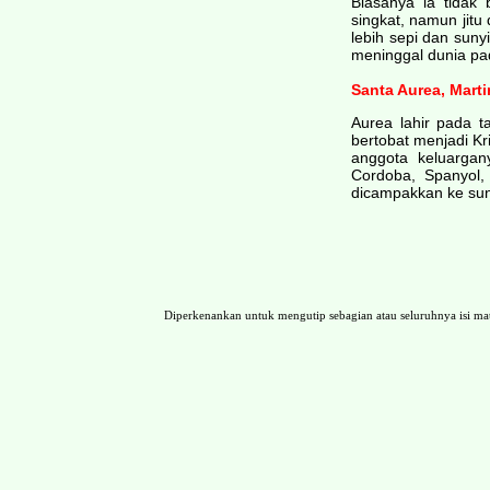
Biasanya ia tidak
singkat, namun jitu
lebih sepi dan suny
meninggal dunia pa
Santa Aurea, Marti
Aurea lahir pada t
bertobat menjadi Kr
anggota keluargan
Cordoba, Spanyol,
dicampakkan ke sun
Diperkenankan untuk mengutip sebagian atau seluruhnya isi 