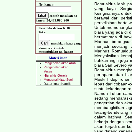
Romualdus lahir p
No. kanon:
yang kaya. Sergi
Keinginannya untuk
contoh masukan no
berawal dari peri
kanon: 34,479,898-906
perselisihan harta w
Untuk memenangkan 
Cari Teks dalam KHK
biara yang ada di d
Teks:
bermatiraga di baw
Marinus berangsu
masukkan kata yang
menjadi seorang 
akan dicari untuk
Marinus, Romualdus
menunjukkan no. kanon
Menyaksikan kemaj
Materi iman
bahkan ingin juga 
biara San Severo ya
Romualdus menghabi
pertapaan dan biar
Meski hidup rohan
lepas dari cobaan-
suatu kekeringan ro
Namun Tuhan sama s
sedang mendaraska
pengertian dan aka
membangkitkan lagi 
terang-benderang 
dalam hatinya. Sem
bekerja dengan se
akan terjadi dan 
yang datang kepad