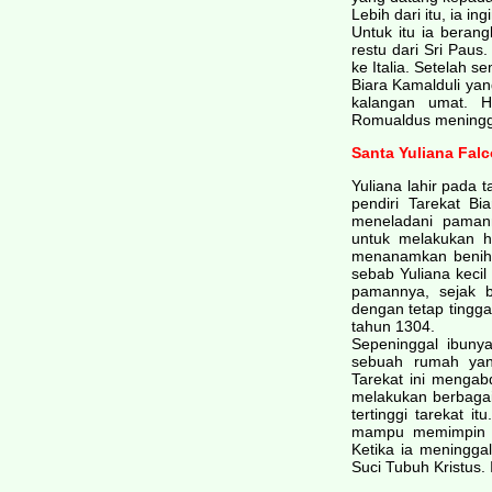
Lebih dari itu, ia i
Untuk itu ia beran
restu dari Sri Paus.
ke Italia. Setelah s
Biara Kamalduli yan
kalangan umat. H
Romualdus meningga
Santa Yuliana Falc
Yuliana lahir pada
pendiri Tarekat Bi
meneladani pamann
untuk melakukan 
menanamkan benih-b
sebab Yuliana kecil
pamannya, sejak b
dengan tetap tingg
tahun 1304.
Sepeninggal ibuny
sebuah rumah yang
Tarekat ini mengabd
melakukan berbagai
tertinggi tarekat 
mampu memimpin ta
Ketika ia meningga
Suci Tubuh Kristus. 