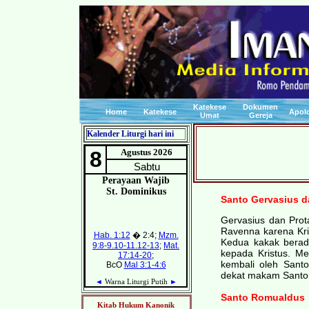
Katekese
Dokumen
Home
Katekese
Apolo
Umat
Gereja
Kalender Liturgi hari ini
Santo Gervasius da
Gervasius dan Prota
Ravenna karena Kris
Kedua kakak berad
kepada Kristus. M
kembali oleh Sant
dekat makam Santo
Santo Romualdus
Kitab Hukum Kanonik