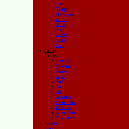
Suci
Tempat
Bersejarah
dalam
Kitab
Suci
Audio
Kitab
Suci
Orang
Kudus
Januari
Februari
Maret
April
Mei
Juni
Juli
Agustus
September
Oktober
November
Desember
Jadwal
Misa