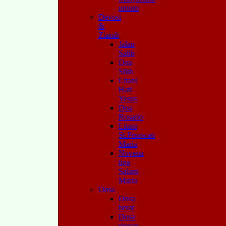
umum
Devosi
&
Ziarah
Jalan
Salib
Doa
Silih
Litani
Hati
Yesus
Doa
Rosario
Litani
St.Perawan
Maria
Novena
tiga
Salam
Maria
Dosa
Dosa
berat
Dosa
ringan