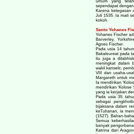
umum yang telah 
sependapat dengan 
Karena ketegasan d
Juli 1535. Ia mati 
kokoh.
Santo Yohanes Fis
Yohanes Fischer ad
Barverley, Yorksh
Agnes Fischer.
Pada usia 14 tahu
Bakaleureat pada t
itu juga a ditabhi
meningkat dalam b
wakil kanselir, pem
VIII dan usaha-us
Margareth untuk m
Ia mendirikan ‘Kolo
mendirikan ‘Kolose 
yang ia kerjakan d
Pada usia 35 tahun
sebagai pengkhot
bijaksana dalam r
keTuhanan, ia menu
(1527). Bahan-baha
Semua keberhasil
banyak pengorbanan
Katrina dari Arago