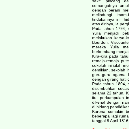
sakit, pincang 
semangatnya untu
dengan berani me
melindungi imam
tindakannya ini, h
atas dirinya, ia per
Pada tahun 1794, 
Yulia menjadi pe
melakukan karya-k
Bourdon, Viscount
mereka Yulia me
berkembang menjadi
Kira-kira pada tah
remaja-remaja put
sekolah ini ialah me
demikian, sekolah i
guru-guru agama K
dengan girang hati 
Pada tahun 1804, 
disembuhkan secara 
selama 22 tahun. K
itu, perkumpulan i
dikenal dengan na
di bidang pendidika
Karena semakin be
beberapa lagi ruma
tanggal 8 April 1816