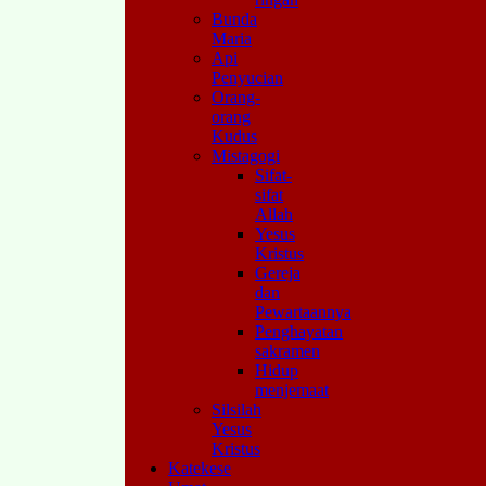
Bunda
Maria
Api
Penyucian
Orang-
orang
Kudus
Mistagogi
Sifat-
sifat
Allah
Yesus
Kristus
Gereja
dan
Pewartaannya
Penghayatan
sakramen
Hidup
menjemaat
Silsilah
Yesus
Kristus
Katekese