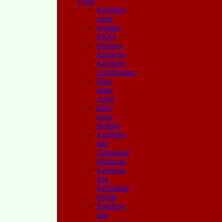
Umat
Katekese
umat
Sejarah
PKKI
Peranan
Katekese
Katekese
Lingkungan
Bina
Iman
Anak
Bina
Iman
Remaja
Katekese
dan
Tantangan
Multitask
Katekese
dan
Kebijakan
Publik
Katekese
dan