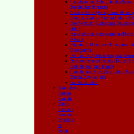
Gravissimum Educationis (Perny
Pendidikan Kristen)
Nostra Ætate (Pernyataan Hubun
dengan Agama-Agama bukan Kris
Dei Verbum (Konstitusi Dogmat
Ilahi)
Apostolicam Actuositatem (Dekri
Awam)
Dignitatis Humanæ (Pernyataan 
Beragama)
Ad Gentes (Dekrit Kegiatan Misi
Presbyterorum Ordinis (Dekrit P
Kehidupan para Imam)
Gaudium et Spes (Konstitusi Past
Dunia Dewasa ini)
Indeks Analitis
Katekismus
Gereja
Katolik
Kitab
Hukum
Kanonik
Ensiklik
&
Surat