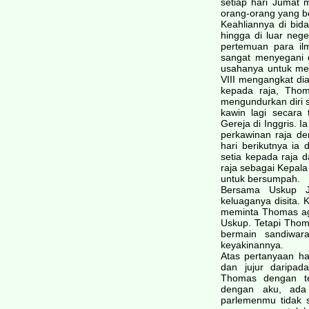
setiap hari Jumat
orang-orang yang b
Keahliannya di bi
hingga di luar neg
pertemuan para il
sangat menyegani 
usahanya untuk me
VIII mengangkat di
kepada raja, Thom
mengundurkan diri s
kawin lagi secara
Gereja di Inggris. 
perkawinan raja d
hari berikutnya ia
setia kepada raja
raja sebagai Kepala
untuk bersumpah.
Bersama Uskup Jo
keluaganya disita. 
meminta Thomas aga
Uskup. Tetapi Thom
bermain sandiwar
keyakinannya.
Atas pertanyaan h
dan jujur daripad
Thomas dengan te
dengan aku, ada
parlemenmu tidak s