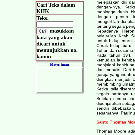
melepaskan diri da
Cari Teks dalam
dengan-Nya. Keti
KHK
meninggal dunia. Ha
dengan penuh ke
Teks:
mengertilah dia ak
tentang segala pen
masukkan
Kepadanya Hieron
pelajarilah Kitab 
kata yang akan
untuk hidup murni 
dicari untuk
Corak hidup baru d
menunjukkan no.
Tuhan dan sesama.
Pada tahun 394, 
kanon
kemudian ia kemba
Materi iman
menjalani kehidup
dan menulis. Dari 
gereja yang indah 
diangkat menjadi 
membimbing umatnya
Ketika Italia diser
segala hartanya u
Setelah semua hart
dipenjarakan sebaga
sendiri dibebaska
sesamanya, Paulinu
Santo Thomas Moor
Thomas Moore adala