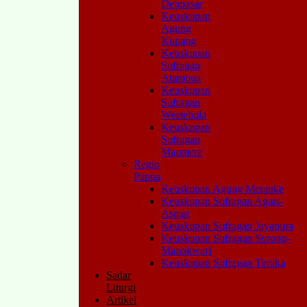
Denpasar
Keuskupan
Agung
Kupang
Keuskupan
Sufragan
Atambua
Keuskupan
Sufragan
Weetebula
Keuskupan
Sufragan
Maumere
Regio
Papua
Keuskupan Agung Merauke
Keuskupan Sufragan Agats-
Asmat
Keuskupan Sufragan Jayapura
Keuskupan Sufragan Sorong-
Manokwari
Keuskupan Sufragan Timika
Sadar
Liturgi
Artikel