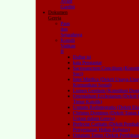
Avant
Gardist
Dokumen
Gereja
Paus
dan
Sejarahnya
Konsili
Vatikan
II
Daftar isi
kata Pengantar
Sacrosanctum Concilium (Konstitu
Suci)
Inter Mirifica (Dekrit Upaya-Upa
Komunikasi Sosial)
Lumen Gentium (Konstitusi Dogm
Orientalium Ecclesiarum (Dekrit 
Timur Katolik)
Unitatis Redintegratio (Dekrit E
Christus Dominus (Dekrit Tugas P
Uskup dalam Gereja)
Perfectæ Caritatis (Dekrit Pemba
Penyesuaian Hidup Religius)
Optatam Totius (Dekrit Pembinaa