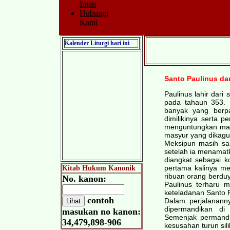
Iman
Hubungi
Kami
Kalender Liturgi hari ini
Santo Paulinus da
Paulinus lahir dar
pada tahaun 353. 
banyak yang berpa
dimilikinya serta 
menguntungkan masa
masyur yang dikagu
Meksipun masih sa
setelah ia menamatk
diangkat sebagai k
pertama kalinya men
Kitab Hukum Kanonik
ribuan orang berdu
No. kanon:
Paulinus terharu 
keteladanan Santo F
contoh
Dalam perjalanann
dipermandikan di
masukan no kanon:
Semenjak permandi
34,479,898-906
kesusahan turun si