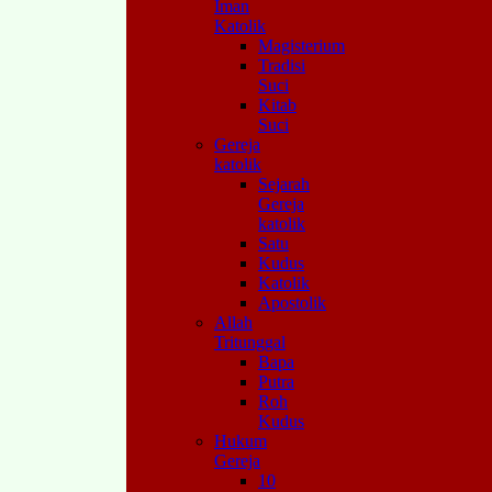
Iman
Katolik
Magisterium
Tradisi
Suci
Kitab
Suci
Gereja
katolik
Sejarah
Gereja
katolik
Satu
Kudus
Katolik
Apostolik
Allah
Tritunggal
Bapa
Putra
Roh
Kudus
Hukum
Gereja
10