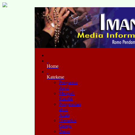
Home
Katekese
Pengantar
Awal
Menjadi
Katolik
Pengenalan
akan
Allah
Hierarkis
Gereja
Dasar