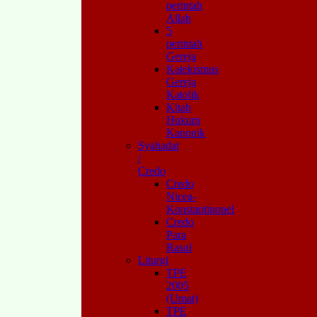
perintah
Allah
5
perintah
Gereja
Katekismus
Gereja
Katolik
Kitab
Hukum
Kanonik
Syahadat
/
Credo
Credo
Nicea-
Konstantinopel
Credo
Para
Rasul
Liturgi
TPE
2005
(Umat)
TPE