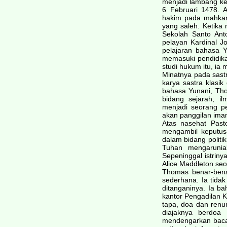
menjadi lambang ke
6 Februari 1478. 
hakim pada mahkam
yang saleh. Ketika
Sekolah Santo Ant
pelayan Kardinal J
pelajaran bahasa Y
memasuki pendidik
studi hukum itu, ia
Minatnya pada sastra
karya sastra klasik
bahasa Yunani, Tho
bidang sejarah, i
menjadi seorang p
akan panggilan ima
Atas nasehat Past
mengambil keputus
dalam bidang politi
Tuhan mengarunia
Sepeninggal istrin
Alice Maddleton seo
Thomas benar-bena
sederhana. Ia tid
ditanganinya. Ia b
kantor Pengadilan K
tapa, doa dan renun
diajaknya berdo
mendengarkan bacaa