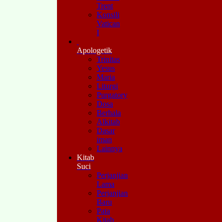
Trent
Konsili
Vatican
I
Apologetik
Trinitas
Yesus
Maria
Liturgi
Purgatory
Dosa
Berhala
Alkitab
Dasar
iman
Lainnya
Kitab
Suci
Perjanjian
Lama
Perjanjian
Baru
Pata
Kitab