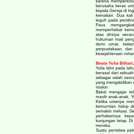
karena memperkosa K
berusaha keras unt
kepala Gereja di In
kematian. Dua kali
teguh pada pendir
Paus mengangkat
memperhebat kem
atas dirinya seca
hukuman mati peng
demi umat, kebena
perpustakaan, dan
kesejahteraan rohan
Beata Yulia Billiart
Yulia lahir pada ta
berasal dari sebuah 
sebagai salah seor
yang mengabdikan d
miskin.
Bakat mengajar te
masih anak-anak, Y
Ketika usianya me
kemurnian hidup d
semakin meluas. Se
perhatiannya kep
kunjungan tetap. D
mereka.
Suatu peristiwa pah