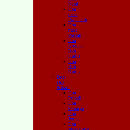
Natal
Doa
masa
Prapaskah
Doa
masa
Paskah
Doa
Novena
Roh
Kudus
Doa
Roh
Kudus
Doa-
Doa
Pribadi
Doa
Pribadi
Doa
keluarga
Doa
Jemaat
Doa
Masyarakat