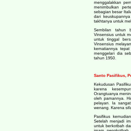
menggalakkan pemb
menimbulkan pert
sebagian besar Ital
dari keuskupannya
takhtanya untuk me
Sembilan tahun b
Vinsensius untuk 
untuk tinggal be
Vinsensius melaya
kematiannya tepa
menggelari dia se
tahun 1950.
Santo Pasifikus, 
Kekudusan Pasifik
karena kesempur
Orangtuanya meningg
oleh pamannya. Hi
pelayan. Ia sang
wenang. Karena sifa
Pasifikus kemudia
Setelah menjadi im
untuk berkotbah da
imam pengkotbah 