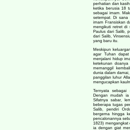
perhatian dan kasi
ketika berusia 18 
sebagai imam. Mak
setempat. Di sana 
imam Fransiskan d
mengikuti retret d
Paulus dari Salib, 
dari Salib, Vinsen
yang baru itu.
Meskipun keluargan
agar Tuhan dapat
menjalani hidup im
ketekunan doanya 
memanggil kembal
dunia dalam damai,
panggilan luhur Al
mengucapkan kauln
Ternyata sebagai
Dengan mudah ia 
Sifatnya sabar, le
beberapa tugas pen
Salib, pendiri Ord
bergema hingga k
pencalonannya sebag
1823) mengangkat d
ia dengan giat me