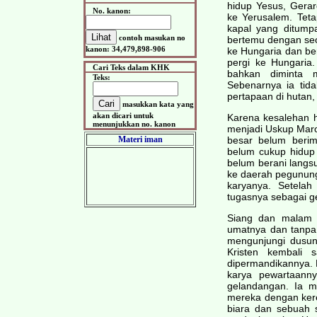
hidup Yesus, Gera
No. kanon:
ke Yerusalem. Tet
kapal yang ditumpa
contoh masukan no
bertemu dengan seo
kanon: 34,479,898-906
ke Hungaria dan ber
pergi ke Hungaria.
Cari Teks dalam KHK
bahkan diminta m
Teks:
Sebenarnya ia tida
pertapaan di hutan, 
masukkan kata yang
akan dicari untuk
Karena kesalehan 
menunjukkan no. kanon
menjadi Uskup Maro
Materi iman
besar belum berim
belum cukup hidup 
belum berani langsu
ke daerah pegunung
karyanya. Setelah
tugasnya sebagai g
Siang dan malam i
umatnya dan tanpa
mengunjungi dusun
Kristen kembali
dipermandikannya. 
karya pewartaann
gelandangan. Ia m
mereka dengan keret
biara dan sebuah 