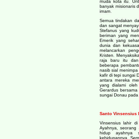
muda kota itu. Un
banyak misionaris 
imam.
Semua tindakan d
dan sangat menyaya
Stefanus yang kud
beriman yang mena
Emerik yang sehar
dunia dan kekuasa
melancarkan peng
Kristen. Menyaksi
raja baru itu da
beberapa pembantu
nasib sial menimpa
kafir di tepi sungai
antara mereka me
yang dialami oleh
Gerardus bersama p
sungai Donau pada
Santo Vinsensius
Vinsensius lahir d
Ayahnya, seorang a
hidup ayahnya 
kehidupannya. Seme