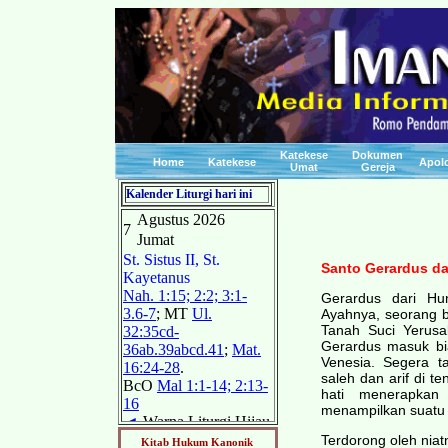
Katekese
Dokumen
Home
Katekese
Apolo
Umat
Gereja
Kalender Liturgi hari ini
Santo Gerardus da
Gerardus dari Hu
Ayahnya, seorang b
Tanah Suci Yerusa
Gerardus masuk bi
Venesia. Segera 
saleh dan arif di 
hati menerapkan 
menampilkan suatu
Terdorong oleh nia
Kitab Hukum Kanonik