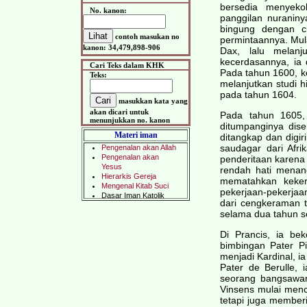
bersedia menyeko
No. kanon:
panggilan nuranin
bingung dengan ci
contoh masukan no
permintaannya. Mula
kanon: 34,479,898-906
Dax, lalu melanj
kecerdasannya, ia 
Cari Teks dalam KHK
Pada tahun 1600, ke
Teks:
melanjutkan studi h
pada tahun 1604.
masukkan kata yang
akan dicari untuk
Pada tahun 1605, 
menunjukkan no. kanon
ditumpanginya dise
Materi iman
ditangkap dan digir
saudagar dari Afr
penderitaan karena
rendah hati menan
mematahkan keker
pekerjaan-pekerjaan
dari cengkeraman t
selama dua tahun s
Di Prancis, ia bek
bimbingan Pater Pi
menjadi Kardinal, i
Pater de Berulle, 
seorang bangsawan
Vinsens mulai men
tetapi juga member