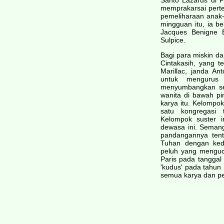
Santo Lazarus di Pa
memprakarsai pert
pemeliharaan anak-
mingguan itu, ia be
Jacques Benigne B
Sulpice.
Bagi para miskin d
Cintakasih, yang t
Marillac, janda An
untuk mengurus 
menyumbangkan sej
wanita di bawah pi
karya itu. Kelompok
satu kongregasi t
Kelompok suster i
dewasa ini. Semanga
pandangannya tenta
Tuhan dengan ked
peluh yang mengucu
Paris pada tangga
'kudus' pada tahun
semua karya dan pe