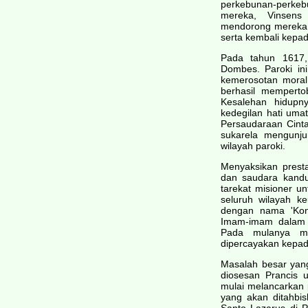
perkebunan-perkeb
mereka, Vinsens 
mendorong mereka 
serta kembali kepad
Pada tahun 1617, 
Dombes. Paroki ini
kemerosotan moral 
berhasil memperto
Kesalehan hidup
kedegilan hati umat
Persaudaraan Cinta
sukarela mengunju
wilayah paroki.
Menyaksikan prest
dan saudara kandu
tarekat misioner u
seluruh wilayah ke
dengan nama 'Kong
Imam-imam dalam k
Pada mulanya me
dipercayakan kepad
Masalah besar yan
diosesan Prancis u
mulai melancarkan
yang akan ditahbis