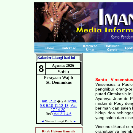
Katekese
Dokumen
Home
Katekese
Apolo
Umat
Gereja
Kalender Liturgi hari ini
Santo Vinsensius
Vinsensius a Paulo
penghibur orang-or
puteri Cintakasih in
Ayahnya Jean de Pa
miskin di Pouy de
beriman dan saleh 
hidup doa sehing
yang saleh dan dis
Vinsens dikenal ce
orangtuanya membi
Kitab Hukum Kanonik