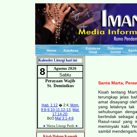
Katekese
Dokumen
Home
Katekese
Apolo
Umat
Gereja
Kalender Liturgi hari ini
Santa Marta, Pera
Kisah tentang Mart
terungkap jelas b
amat disayangi ole
yang letaknya tak
sehubungan dengan
bertindak sebagai
Rasul-rasul yang 
meminyaki kaki Y
sambil mendengark
Kitab Hukum Kanonik