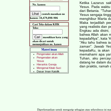
Ketika Lazarus sa
No. kanon:
Yesus. Pada waktu
dari Betania. "Tuha
contoh masukan no
Yesus sengaja tingga
kanon: 34,479,898-906
menghibur Marta da
Maka terjadilah p
Cari Teks dalam KHK
yang realistis dan 
Teks:
Engkau ada disini,
bahwa Allah akan 
masukkan kata yang
kepadaNya", kata Y
akan dicari untuk
"Aku tahu bahwa ia
menunjukkan no. kanon
zaman". Jawab Yes
Materi iman
kepadaKu, ia akan
memahami apa yang
Tuhan, aku percay
datang ke dalam du
dan praktis, ramah d
Diperkenankan untuk mengutip sebagian atau seluruhnya isi 