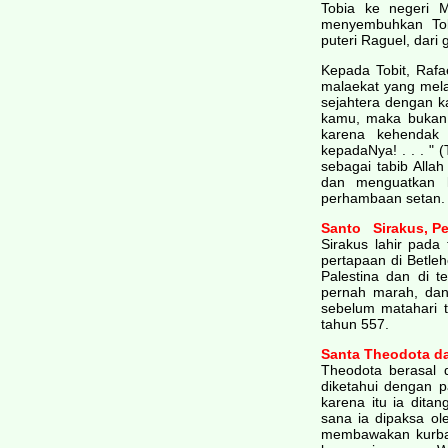
Tobia ke negeri 
menyembuhkan Tob
puteri Raguel, dari
Kepada Tobit, Rafae
malaekat yang mela
sejahtera dengan k
kamu, maka bukan k
karena kehendak 
kepadaNya! . . . "
sebagai tabib Alla
dan menguatkan 
perhambaan setan.
Santo Sirakus, P
Sirakus lahir pad
pertapaan di Betle
Palestina dan di t
pernah marah, dan
sebelum matahari 
tahun 557.
Santa Theodota dar
Theodota berasal d
diketahui dengan pa
karena itu ia dita
sana ia dipaksa ol
membawakan kurban