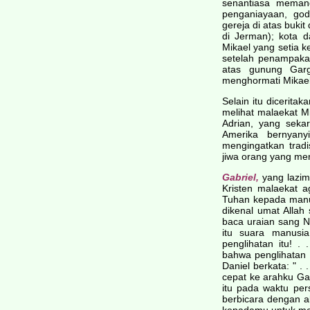
senantiasa meman
penganiayaan, go
gereja di atas buki
di Jerman); kota 
Mikael yang setia 
setelah penampaka
atas gunung Garg
menghormati Mikael
Selain itu dicerit
melihat malaekat 
Adrian, yang seka
Amerika bernyanyi
mengingatkan trad
jiwa orang yang me
Gabriel,
yang lazim 
Kristen malaekat a
Tuhan kepada manu
dikenal umat Allah
baca uraian sang Na
itu suara manusia
penglihatan itu! .
bahwa penglihatan 
Daniel berkata: " .
cepat ke arahku Gab
itu pada waktu per
berbicara dengan a