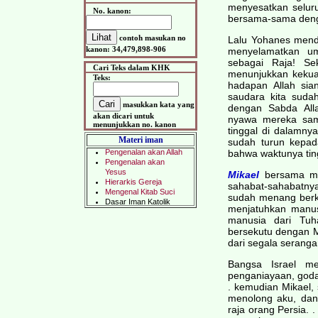
menyesatkan seluru
No. kanon:
bersama-sama deng
contoh masukan no
Lalu Yohanes mende
kanon: 34,479,898-906
menyelamatkan um
sebagai Raja! Se
Cari Teks dalam KHK
menunjukkan kekua
Teks:
hadapan Allah sia
saudara kita sud
masukkan kata yang
dengan Sabda All
akan dicari untuk
nyawa mereka sam
menunjukkan no. kanon
tinggal di dalamnya
Materi iman
sudah turun kepa
bahwa waktunya ting
Mikael
bersama ma
sahabat-sahabatny
sudah menang berka
menjatuhkan manus
manusia dari Tuh
bersekutu dengan 
dari segala serang
Bangsa Israel m
penganiayaan, goda
. kemudian Mikael,
menolong aku, dan
raja orang Persia. 