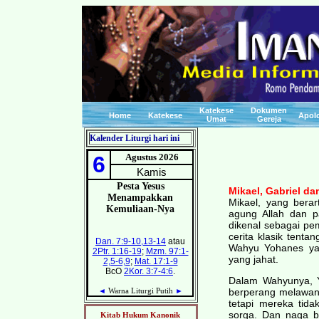
Katekese
Dokumen
Home
Katekese
Apolo
Umat
Gereja
Kalender Liturgi hari ini
Mikael, Gabriel da
Mikael, yang bera
agung Allah dan p
dikenal sebagai p
cerita klasik tent
Wahyu Yohanes ya
yang jahat.
Dalam Wahyunya, Y
berperang melawan 
tetapi mereka tida
sorga. Dan naga be
Kitab Hukum Kanonik