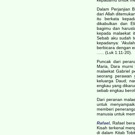
kepadamu untuk meng
Dalam Perjanjian 
dari Allah ditemukan
itu berkata kepad
dikabulkan dan Eli
bagimu dan harusla
kepada malaekat it
Sebab aku sudah tu
kepadanya: 'Akulah
berbicara dengan 
...... (Luk 1:11-20).
Puncak dari peran
Maria, Dara murni 
malaekat Gabriel p
seorang perawan 
keluarga Daud; nam
engkau yang dikarun
sebab engkau beroleh
Dari peranan malae
untuk menyampaika
memberi penerangan
manusia untuk mem
Rafael,
Rafael berar
Kisah terkenal meng
di dalam Kitab Tobi