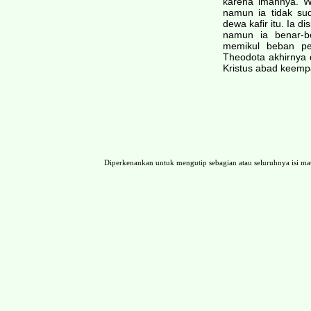
karena imannya. W
namun ia tidak su
dewa kafir itu. Ia 
namun ia benar-b
memikul beban pe
Theodota akhirnya 
Kristus abad keemp
Diperkenankan untuk mengutip sebagian atau seluruhnya isi 