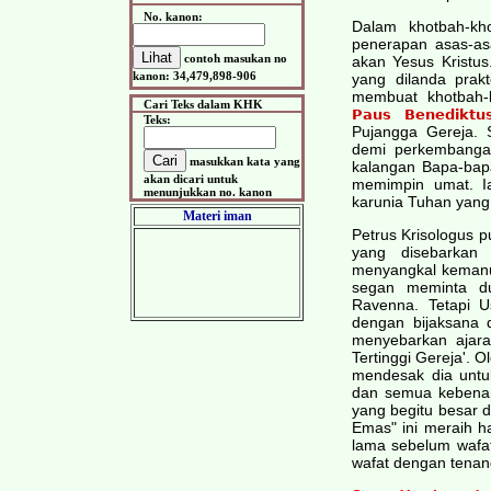
No. kanon:
Dalam khotbah-kh
penerapan asas-asa
contoh masukan no
akan Yesus Kristu
kanon: 34,479,898-906
yang dilanda prak
membuat khotbah-
Cari Teks dalam KHK
Paus Benediktus
Teks:
Pujangga Gereja. 
demi perkembangan
masukkan kata yang
kalangan Bapa-bap
akan dicari untuk
memimpin umat. I
menunjukkan no. kanon
karunia Tuhan yang
Materi iman
Petrus Krisologus 
yang disebarkan 
menyangkal kemanus
segan meminta du
Ravenna. Tetapi U
dengan bijaksana 
menyebarkan ajara
Tertinggi Gereja'. 
mendesak dia untu
dan semua kebenar
yang begitu besar d
Emas" ini meraih ha
lama sebelum wafat
wafat dengan tenan