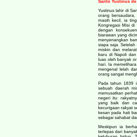
Santo Yustinus de
Yustinus lahir di S
orang bersaudara, 
masih kecil, ia ti
Kongregasi Misi di
dengan konsekuen
biarawan yang dici
menyenangkan bany
siapa saja. Setelah
miskin dan melarat
baru di Napoli dan
luas oleh banyak or
hari. Ia memelihar
mengenal lelah da
orang sangat mengh
Pada tahun 1839 ia
sebuah daerah mis
memusatkan perhat
negeri itu: rakyatn
yang baik dan ca
kecurigaan rakyat 
kesan pada hati b
sebagai sahabat da
Meskipun ia berha
terlepas dari bany
keluhuran hidup. 