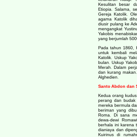
Kesulitan besar d
Etiopia. Salama, 
Gereja Katolik. Ol
agama Katolik dih
diusir pulang ke A
mengangkat Yustin
Yakobis menabiskan
yang berjumlah 500
Pada tahun 1860, 
untuk kembali me
Katolik. Uskup Yak
bulan. Uskup Yakob
Merah. Dalam perja
dan kurang makan. 
Alghedien.
Santo Abdon dan S
Kedua orang kudus 
perang dan budak 
mereka bermula da
beriman yang dibu
Roma. Di sana me
dewa-dewi Romawi
berhala ini karena 
dianiaya dan dipe
Kuirinus di ruma