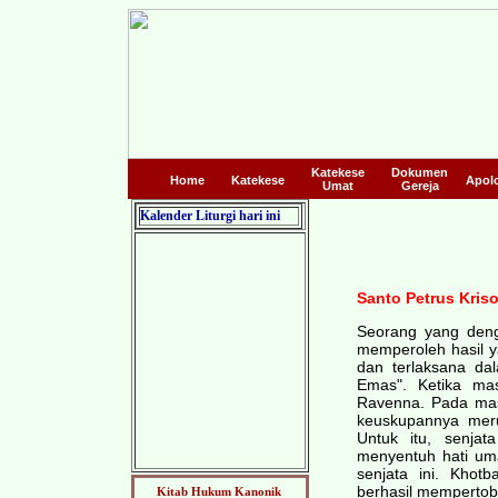
Katekese
Dokumen
Home
Katekese
Apolo
Umat
Gereja
Kalender Liturgi hari ini
Santo Petrus Kris
Seorang yang deng
memperoleh hasil ya
dan terlaksana dal
Emas". Ketika ma
Ravenna. Pada masa
keuskupannya meru
Untuk itu, senjat
menyentuh hati uma
senjata ini. Kho
berhasil mempertob
Kitab Hukum Kanonik