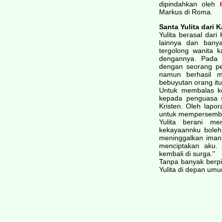
dipindahkan oleh
Markus di Roma.
Santa Yulita dari 
Yulita berasal dari
lainnya dan banya
tergolong wanita
dengannya. Pada su
dengan seorang p
namun berhasil m
bebuyutan orang itu
Untuk membalas ke
kepada penguasa 
Kristen. Oleh lapo
untuk mempersemba
Yulita berani m
kekayaannku boleh 
meninggalkan iman
menciptakan aku.
kembali di surga."
Tanpa banyak berpi
Yulita di depan umum