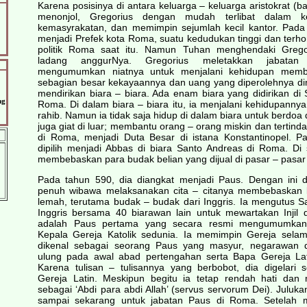
Karena posisinya di antara keluarga – keluarga aristokrat (
menonjol, Gregorius dengan mudah terlibat dalam 
kemasyrakatan, dan memimpin sejumlah kecil kantor. Pada 
menjadi Prefek kota Roma, suatu kedudukan tinggi dan terh
politik Roma saat itu. Namun Tuhan menghendaki Gregor
ladang anggurNya. Gregorius meletakkan jabatan 
mengumumkan niatnya untuk menjalani kehidupan membi
sebagian besar kekayaannya dan uang yang diperolehnya di
mendirikan biara – biara. Ada enam biara yang didirikan di S
ng
Roma. Di dalam biara – biara itu, ia menjalani kehidupanny
rahib. Namun ia tidak saja hidup di dalam biara untuk berdoa
juga giat di luar; membantu orang – orang miskin dan tertind
di Roma, menjadi Duta Besar di istana Konstantinopel. P
dipilih menjadi Abbas di biara Santo Andreas di Roma. Di
membebaskan para budak belian yang dijual di pasar – pasa
Pada tahun 590, dia diangkat menjadi Paus. Dengan ini 
penuh wibawa melaksanakan cita – citanya membebaskan 
lemah, terutama budak – budak dari Inggris. Ia mengutus S
Inggris bersama 40 biarawan lain untuk mewartakan Injil 
adalah Paus pertama yang secara resmi mengumumkan 
Kepala Gereja Katolik sedunia. Ia memimpin Gereja sela
dikenal sebagai seorang Paus yang masyur, negarawan d
ulung pada awal abad pertengahan serta Bapa Gereja Lati
Karena tulisan – tulisannya yang berbobot, dia digelari 
Gereja Latin. Meskipun begitu ia tetap rendah hati dan 
sebagai ‘Abdi para abdi Allah’ (servus servorum Dei). Julukan
sampai sekarang untuk jabatan Paus di Roma. Setelah 