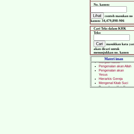
No. kanon:
contoh masukan no
kanon: 34,479,898-906
Cari Teks dalam KHK
Teks:
masukkan kata ya
akan dicari untuk
menunjukkan no. kanon
Materi iman