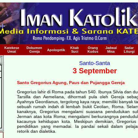
Katekese
Dokumen
Kitab
Orang
Jadwal
Sadar
Apologetik
Umat
Gereja
Suci
Kudus
Misa
Liturgi
Santo-Santa
3 September
Santo Gregorius Agung, Paus dan Pujangga Gereja
Gregorius lahir di Roma pada tahun 540. Ibunya Silvia dan du
Tarsilla dan Aemeliana, dihormati pula oleh Gereja seba
Ayahnya Geordianus, tergolong kaya raya; memiliki banyak tan
sebuah rumah indah di lembah bukit Ceolian, Roma. Sel
kanaknya, Gregorius mengalami suasana pendudukan su
Jerman atas kota Roma; mengalami berkurangnya pendudu
kacaunya kehidupan kota. Meskipun demikian, Gregorius
pendidikan yang memadai. Ia pandai sekali dalam pelaja
retorik dan dialetika.