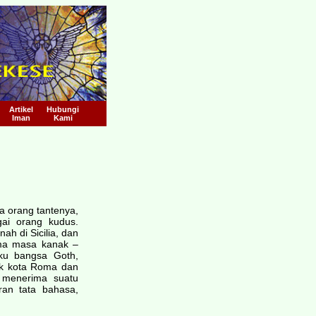
Artikel
Hubungi
Iman
Kami
a orang tantenya,
gai orang kudus.
ah di Sicilia, dan
ama masa kanak –
ku bangsa Goth,
k kota Roma dan
 menerima suatu
ran tata bahasa,