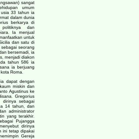
bangsawan) sangat
kehidupan umum
usia 33 tahun ia
ormat dalam dunia
ius berkarya di
politiknya dan
ara. Ia menjual
manfaatkan untuk
icilia dan satu di
a sebagai seorang
 dan bersemadi, ia
as, menjadi diakon
ada tahun 586 ia
 sana ia berjuang
r kota Roma.
dia dapat dengan
kaum miskin dan
anto Agustinus ke
disana. Gregorius
dirinya sebagai
ma 14 tahun, dan
an administrator
n yang terakhir.
sebagai Pujangga
menyebut dirinya
 ini tetap dipakai
memimpin Gereja