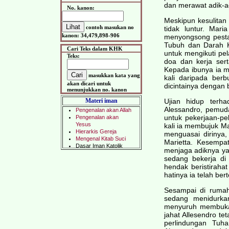
dan merawat adik-a
No. kanon:
Meskipun kesulitan
contoh masukan no
tidak luntur. Mar
kanon: 34,479,898-906
menyongsong pesta
Tubuh dan Darah Kr
Cari Teks dalam KHK
untuk mengikuti pe
Teks:
doa dan kerja ser
Kepada ibunya ia me
masukkan kata yang
kali daripada berb
akan dicari untuk
dicintainya dengan 
menunjukkan no. kanon
Materi iman
Ujian hidup terh
Alessandro, pemud
untuk pekerjaan-pe
kali ia membujuk Ma
menguasai dirinya
Marietta. Kesempat
menjaga adiknya ya
sedang bekerja di
hendak beristiraha
hatinya ia telah ber
Sesampai di rumah
sedang menidurkan
menyuruh membukak
jahat Allesendro te
perlindungan Tuh