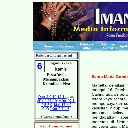
Katekese
Dokumen
Home
Katekese
Apolo
Umat
Gereja
Kalender Liturgi hari ini
Santa Maria Gorett
Marietta, demikian n
tanggal 16 Oktobe
Carlini, adalah pet
tetapi kaya secar
mempercayakan sel
kesulitan hidup m
bersama kelima 
mendapatkan lapa
menetap di Nettu
penyewa tanah. Mar
Kitab Hukum Kanonik