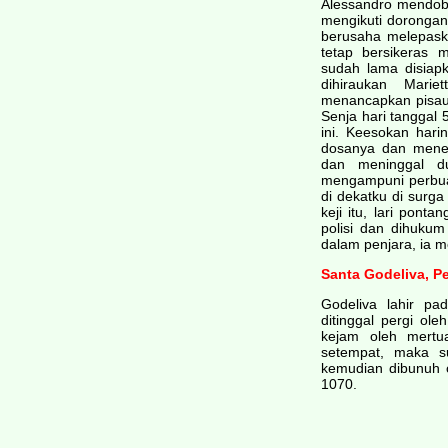
Alessandro mendobr
mengikuti dorongan
berusaha melepaska
tetap bersikeras
sudah lama disiap
dihiraukan Marie
menancapkan pisau t
Senja hari tanggal 
ini. Keesokan hari
dosanya dan mene
dan meninggal d
mengampuni perbuat
di dekatku di surga
keji itu, lari pont
polisi dan dihukum
dalam penjara, ia 
Santa Godeliva, P
Godeliva lahir pa
ditinggal pergi ol
kejam oleh mertu
setempat, maka s
kemudian dibunuh
1070.