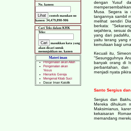
dengan Yusuf da
No. kanon:
mempersembahkan
Musa. Segera ia 
contoh masukan no
tangannya sambil m
kanon: 34,479,898-906
melihat sendiri D
berkata: "Sekara
Cari Teks dalam KHK
sejahtera, sesuai 
Teks:
yang dari padaMu,
yaitu terang yang 
masukkan kata yang
kemuliaan bagi umatM
akan dicari untuk
menunjukkan no. kanon
Kecuali itu, Simeo
Materi iman
"Sesungguhnya Ana
banyak orang di I
perbantahan, dan
menjadi nyata pikir
Santo Sergius dan
Sergius dan Bakh
Mereka dihukum m
Maksimianus, kare
kekaisaran Roma
memandang mereka 