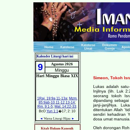
Katekese
Dokumen
Home
Katekese
Apolo
Umat
Gereja
Kalender Liturgi hari ini
Simeon, Tokoh Isra
Lukas adalah satu-
Injilnya (lih. Luk
seorang tokoh Is
dipandang sebagai 
janji-janjiNya. 
ditentukan Allah '
sendiri kehadiran 
dosa umat manusia
Oleh dorongan Roh K
Kitab Hukum Kanonik