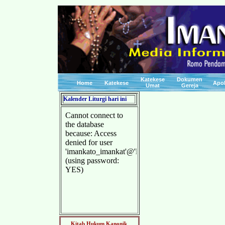
Katekese
Dokumen
Home
Katekese
Apo
Umat
Gereja
Kalender Liturgi hari ini
Kitab Hukum Kanonik