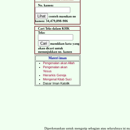
No. kanon:
contoh masukan no
kanon: 34,479,898-906
Cari Teks dalam KHK
Teks:
masukkan kata yang
akan dicari untuk
menunjukkan no. kanon
Materi iman
Diperkenankan untuk mengutip sebagian atau seluruhnya isi 