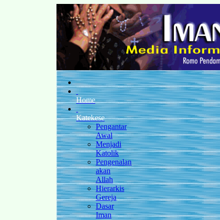
Home
Katekese
Pengantar
Awal
Menjadi
Katolik
Pengenalan
akan
Allah
Hierarkis
Gereja
Dasar
Iman