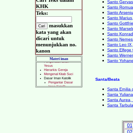
Cari Teks dalam
Santo Gervasi
KHK
Santo Romua
Teks:
Santo Arseni
Santo Marius,
Santo Gottfri
masukkan
Santo Marselu
kata yang akan
Santo Konrad
dicari untuk
Santo Nemesi
menunjukkan no.
Santo Leo IX
Santo Elfege
kanon
Santo Werner,
Materi iman
Santo Yohan
Santa/Beata
Santa Emilia
Santa Yuliana
Santa Aurea, 
Santa Tarbul
01
02