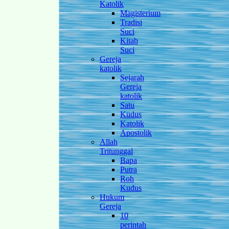
Katolik
Magisterium
Tradisi
Suci
Kitab
Suci
Gereja
katolik
Sejarah
Gereja
katolik
Satu
Kudus
Katolik
Apostolik
Allah
Tritunggal
Bapa
Putra
Roh
Kudus
Hukum
Gereja
10
perintah