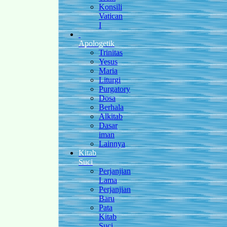
Konsili
Vatican
I
Apologetik
Trinitas
Yesus
Maria
Liturgi
Purgatory
Dosa
Berhala
Alkitab
Dasar
iman
Lainnya
Kitab
Suci
Perjanjian
Lama
Perjanjian
Baru
Pata
Kitab
Suci