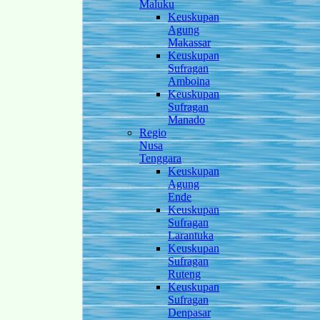
Maluku
Keuskupan
Agung
Makassar
Keuskupan
Sufragan
Amboina
Keuskupan
Sufragan
Manado
Regio
Nusa
Tenggara
Keuskupan
Agung
Ende
Keuskupan
Sufragan
Larantuka
Keuskupan
Sufragan
Ruteng
Keuskupan
Sufragan
Denpasar