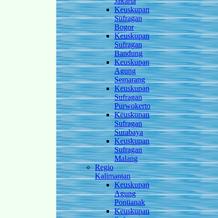
Jakarta
Keuskupan
Sufragan
Bogor
Keuskupan
Sufragan
Bandung
Keuskupan
Agung
Semarang
Keuskupan
Sufragan
Purwokerto
Keuskupan
Sufragan
Surabaya
Keuskupan
Sufragan
Malang
Regio
Kalimantan
Keuskupan
Agung
Pontianak
Keuskupan