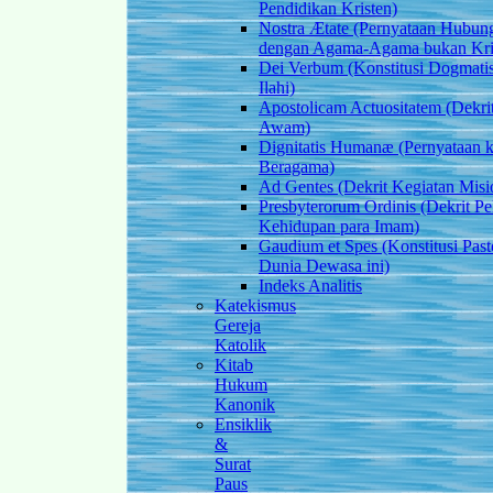
Pendidikan Kristen)
Nostra Ætate (Pernyataan Hubun
dengan Agama-Agama bukan Kris
Dei Verbum (Konstitusi Dogmat
Ilahi)
Apostolicam Actuositatem (Dekri
Awam)
Dignitatis Humanæ (Pernyataan 
Beragama)
Ad Gentes (Dekrit Kegiatan Misi
Presbyterorum Ordinis (Dekrit P
Kehidupan para Imam)
Gaudium et Spes (Konstitusi Past
Dunia Dewasa ini)
Indeks Analitis
Katekismus
Gereja
Katolik
Kitab
Hukum
Kanonik
Ensiklik
&
Surat
Paus