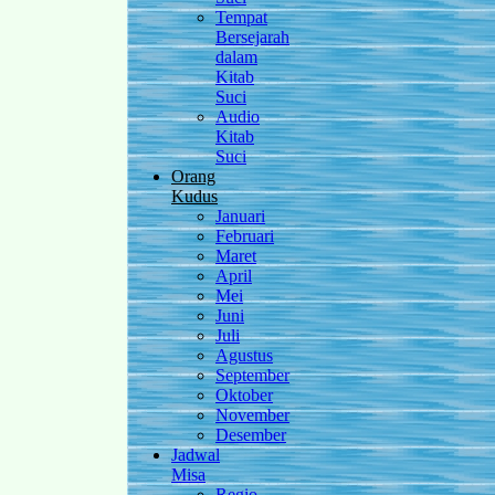
Tempat
Bersejarah
dalam
Kitab
Suci
Audio
Kitab
Suci
Orang
Kudus
Januari
Februari
Maret
April
Mei
Juni
Juli
Agustus
September
Oktober
November
Desember
Jadwal
Misa
Regio