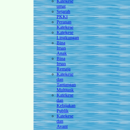
Katekese
umat
Sejarah
PKKI
Peranan
Katekese
Katekese
Lingkungan
Bina
Iman
Anak
Bina
Iman
Remaja
Katekese
dan
Tantangan
Multitask
Katekese
dan
Kebijakan
Publik
Katekese
dan
Avant