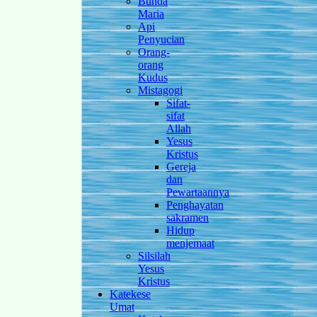
Bunda
Maria
Api
Penyucian
Orang-
orang
Kudus
Mistagogi
Sifat-
sifat
Allah
Yesus
Kristus
Gereja
dan
Pewartaannya
Penghayatan
sakramen
Hidup
menjemaat
Silsilah
Yesus
Kristus
Katekese
Umat