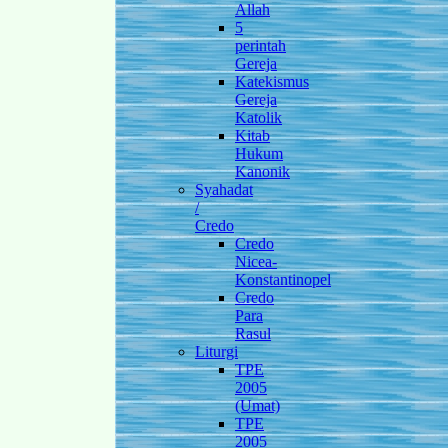
Allah
5
perintah
Gereja
Katekismus
Gereja
Katolik
Kitab
Hukum
Kanonik
Syahadat
/
Credo
Credo
Nicea-
Konstantinopel
Credo
Para
Rasul
Liturgi
TPE
2005
(Umat)
TPE
2005