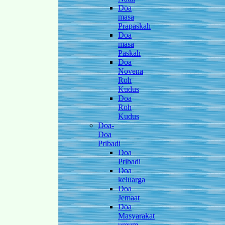
Doa
masa
Prapaskah
Doa
masa
Paskah
Doa
Novena
Roh
Kudus
Doa
Roh
Kudus
Doa-
Doa
Pribadi
Doa
Pribadi
Doa
keluarga
Doa
Jemaat
Doa
Masyarakat
umum