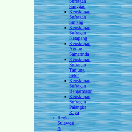
Sufragan
Sanggau
Keuskupan
Sufragan
Sintang
Keuskupan
Sufragan
Ketapang
Keuskupan
Agung
Samarinda
Keuskupan
Sufragan
Tanjung
Selor
Keuskupan
Sufragan
Banjarmasin
Keuskupan
Sufragan
Palangka
Raya
Regio
Sulawesi
&