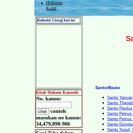
Hubungi
Kami
Kalender Liturgi hari ini
Sa
Santo/Beato
Kitab Hukum Kanonik
Santo Yanuari
No. kanon:
Santo Theodo
Santo Paulus 
contoh
Santo Petrus 
masukan no kanon:
Santo Petrus
34,479,898-906
Santo Dunsta
Santo Yusuf,