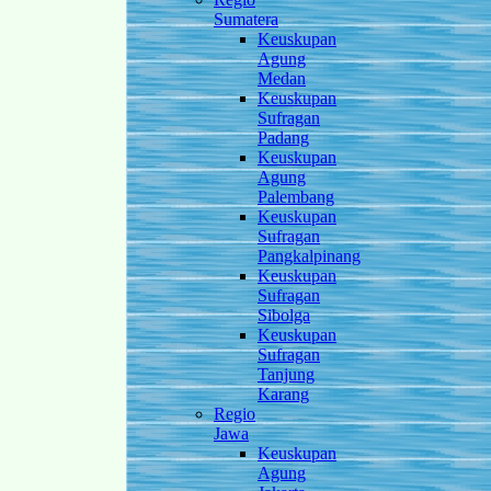
Sumatera
Keuskupan
Agung
Medan
Keuskupan
Sufragan
Padang
Keuskupan
Agung
Palembang
Keuskupan
Sufragan
Pangkalpinang
Keuskupan
Sufragan
Sibolga
Keuskupan
Sufragan
Tanjung
Karang
Regio
Jawa
Keuskupan
Agung