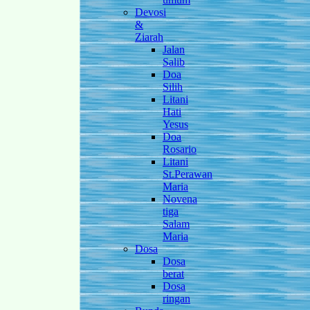
Devosi
&
Ziarah
Jalan
Salib
Doa
Silih
Litani
Hati
Yesus
Doa
Rosario
Litani
St.Perawan
Maria
Novena
tiga
Salam
Maria
Dosa
Dosa
berat
Dosa
ringan