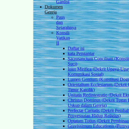
Gardist
Dokumen
Gereja
Paus
dan
Sejarahnya
Konsili
Vatikan
II
Daftar isi
kata Pengantar
Sacrosanctum Concilium (Konstitu
Suci)
Inter Mirifica (Dekrit Upaya-Upa
Komunikasi Sosial)
Lumen Gentium (Konstitusi Dogm
Orientalium Ecclesiarum (Dekrit 
Timur Katolik)
Unitatis Redintegratio (Dekrit E
Christus Dominus (Dekrit Tugas P
Uskup dalam Gereja)
Perfectæ Caritatis (Dekrit Pemba
Penyesuaian Hidup Religius)
Optatam Totius (Dekrit Pembinaa
Gravissimum Educationis (Perny