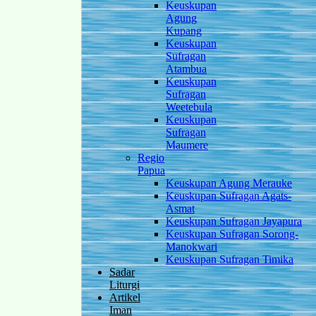
Keuskupan
Agung
Kupang
Keuskupan
Sufragan
Atambua
Keuskupan
Sufragan
Weetebula
Keuskupan
Sufragan
Maumere
Regio
Papua
Keuskupan Agung Merauke
Keuskupan Sufragan Agats-
Asmat
Keuskupan Sufragan Jayapura
Keuskupan Sufragan Sorong-
Manokwari
Keuskupan Sufragan Timika
Sadar
Liturgi
Artikel
Iman