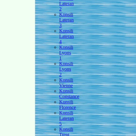
Lateran
2
Konsili
Lateran
3
Konsili
Lateran
4
Konsili
Lyons
1
Konsili
Lyons
2
Konsili
Vienne
Konsili
Constance
Konsili
Florence
Konsili
Lateran
5
Konsili
Trent