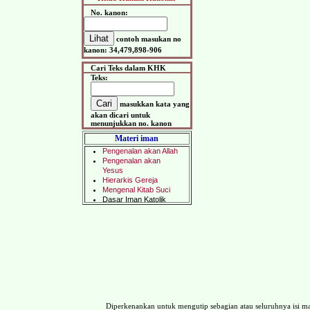
No. kanon:
contoh masukan no
kanon: 34,479,898-906
Cari Teks dalam KHK
Teks:
masukkan kata yang
akan dicari untuk
menunjukkan no. kanon
Materi iman
Diperkenankan untuk mengutip sebagian atau seluruhnya isi 