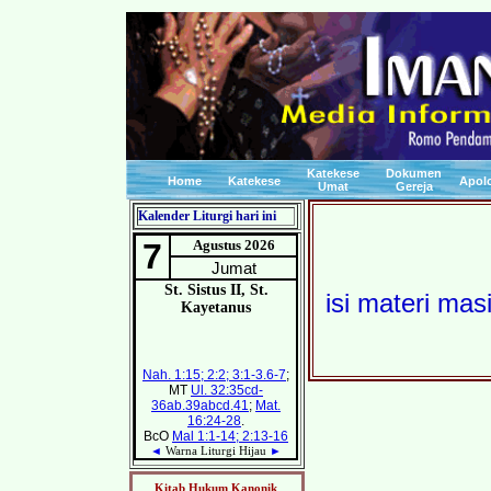
Katekese
Dokumen
Home
Katekese
Apolo
Umat
Gereja
Kalender Liturgi hari ini
isi materi ma
Kitab Hukum Kanonik