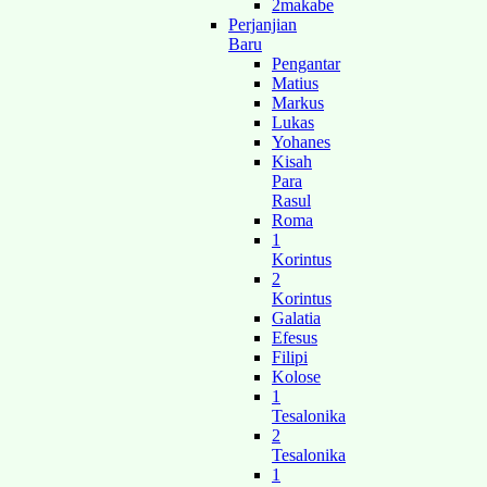
2makabe
Perjanjian
Baru
Pengantar
Matius
Markus
Lukas
Yohanes
Kisah
Para
Rasul
Roma
1
Korintus
2
Korintus
Galatia
Efesus
Filipi
Kolose
1
Tesalonika
2
Tesalonika
1