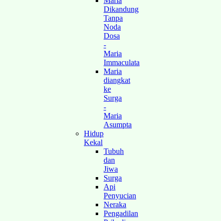
Maria
Dikandung
Tanpa
Noda
Dosa
-
Maria
Immaculata
Maria
diangkat
ke
Surga
-
Maria
Asumpta
Hidup
Kekal
Tubuh
dan
Jiwa
Surga
Api
Penyucian
Neraka
Pengadilan