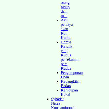
orang
hidup
dan
mati
Aku
percaya
akan
Roh
Kudus
Gereja
Katolik
yang
Kudus
persekutuan
para
Kudus
Pengampunan
Dosa
Kebangkitan
Badan
Kehidupan
Kekal
Syhadat
Nicea-
Konstantinopel