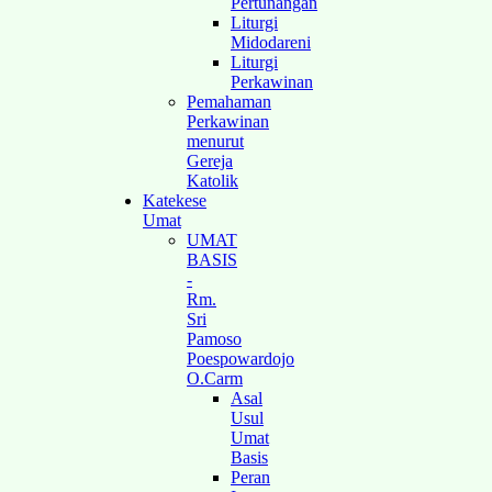
Pertunangan
Liturgi
Midodareni
Liturgi
Perkawinan
Pemahaman
Perkawinan
menurut
Gereja
Katolik
Katekese
Umat
UMAT
BASIS
-
Rm.
Sri
Pamoso
Poespowardojo
O.Carm
Asal
Usul
Umat
Basis
Peran