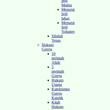
Injil
Matius
Menurut
Injil
lukas
Menurut
Injil
Yohanes
Silsilah
Yesus
Hukum
Gereja
10
perintah
Allah
5
perintah
Gereja
Hukum
Utama
Katekismus
Gereja
Katolik
Kitab
Hukum