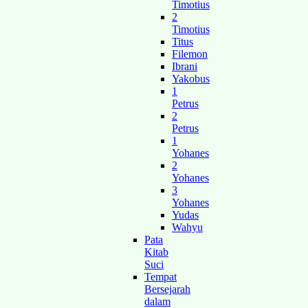
Timotius
2
Timotius
Titus
Filemon
Ibrani
Yakobus
1
Petrus
2
Petrus
1
Yohanes
2
Yohanes
3
Yohanes
Yudas
Wahyu
Pata
Kitab
Suci
Tempat
Bersejarah
dalam