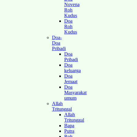
Novena
Roh
Kudus
Doa
Roh
Kudus
Doa-
Doa
Pribadi
Doa
Pribadi
Doa
keluarga
Doa
Jemaat
Doa
Masyarakat
umum
Allah
Tritunggal
Allah
Tritunggal
Bapa
Putra
Roh