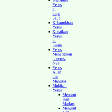
Kematian
Yesus
di
kayu
Salib
Kebangkitan
Yesus
Kenaikan
Yesus
ke
Surga
Yesus
Menetapkan
penerus-
Nya
Yesus
Allah
dan
Manusia
Mukjizat
Yesus
Menurut
Injil
Markus
Menurut