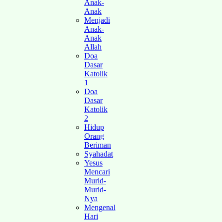
Anak-
Anak
Menjadi
Anak-
Anak
Allah
Doa
Dasar
Katolik
1
Doa
Dasar
Katolik
2
Hidup
Orang
Beriman
Syahadat
Yesus
Mencari
Murid-
Murid-
Nya
Mengenal
Hari