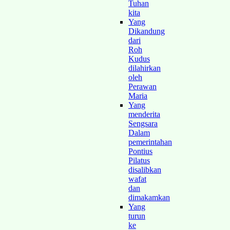
Tuhan
kita
Yang
Dikandung
dari
Roh
Kudus
dilahirkan
oleh
Perawan
Maria
Yang
menderita
Sengsara
Dalam
pemerintahan
Pontius
Pilatus
disalibkan
wafat
dan
dimakamkan
Yang
turun
ke