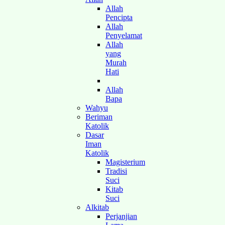
Allah
Pencipta
Allah
Penyelamat
Allah
yang
Murah
Hati
Allah
Bapa
Wahyu
Beriman
Katolik
Dasar
Iman
Katolik
Magisterium
Tradisi
Suci
Kitab
Suci
Alkitab
Perjanjian