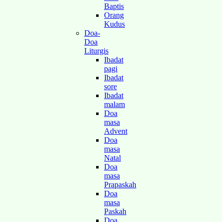
Baptis
Orang
Kudus
Doa-
Doa
Liturgis
Ibadat
pagi
Ibadat
sore
Ibadat
malam
Doa
masa
Advent
Doa
masa
Natal
Doa
masa
Prapaskah
Doa
masa
Paskah
Doa