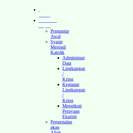
Home
Katekese
Baptis
Pengantar
Awal
Syarat
Menjadi
Katolik
Administasi
Data
Lingkungan
/
Kring
Kegiatan
Lingkungan
/
Kring
Mengikuti
Perayaan
Ekaristi
Pengenalan
akan
Allah