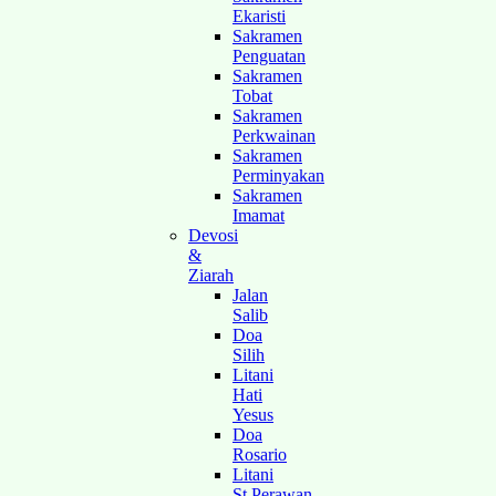
Ekaristi
Sakramen
Penguatan
Sakramen
Tobat
Sakramen
Perkwainan
Sakramen
Perminyakan
Sakramen
Imamat
Devosi
&
Ziarah
Jalan
Salib
Doa
Silih
Litani
Hati
Yesus
Doa
Rosario
Litani
St.Perawan