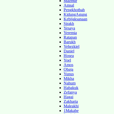
Mazmur
Amsal
Pengkhotbah
KidungAgung
Kebijaksanaan
Sirakh
Yesaya
Yeremia
Ratapan
Barukh
Yehezkiel
Daniel
Hosea
Yoel
Amos
Obaja
Yunus
Mikha
Nahum
Habakuk
Zefanya
Hagai
Zakharia
Maleakhi
1Makabe