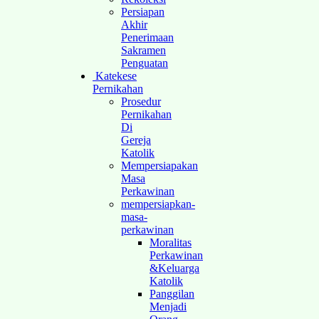
Persiapan
Akhir
Penerimaan
Sakramen
Penguatan
Katekese
Pernikahan
Prosedur
Pernikahan
Di
Gereja
Katolik
Mempersiapakan
Masa
Perkawinan
mempersiapkan-
masa-
perkawinan
Moralitas
Perkawinan
&Keluarga
Katolik
Panggilan
Menjadi