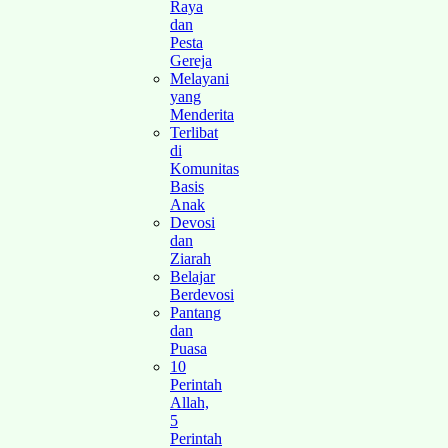
Raya
dan
Pesta
Gereja
Melayani
yang
Menderita
Terlibat
di
Komunitas
Basis
Anak
Devosi
dan
Ziarah
Belajar
Berdevosi
Pantang
dan
Puasa
10
Perintah
Allah,
5
Perintah