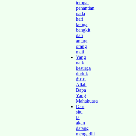
tempat
penantian,
pada
hari
ketiga
bangkit
dari
antara
orang
mati
Yang
naik
kesurga
duduk
disisi
Allah
Bapa
Yang
Mahakuasa
Dari
situ
Ia
akan
datang
mengadili