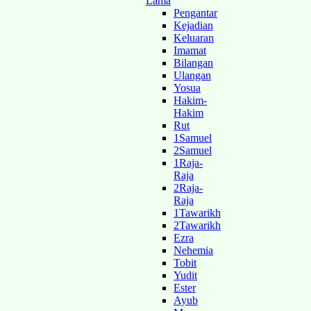
Lama
Pengantar
Kejadian
Keluaran
Imamat
Bilangan
Ulangan
Yosua
Hakim-
Hakim
Rut
1Samuel
2Samuel
1Raja-
Raja
2Raja-
Raja
1Tawarikh
2Tawarikh
Ezra
Nehemia
Tobit
Yudit
Ester
Ayub