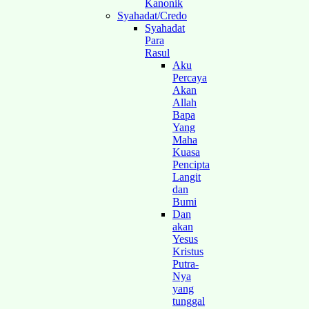
Kanonik
Syahadat/Credo
Syahadat
Para
Rasul
Aku
Percaya
Akan
Allah
Bapa
Yang
Maha
Kuasa
Pencipta
Langit
dan
Bumi
Dan
akan
Yesus
Kristus
Putra-
Nya
yang
tunggal