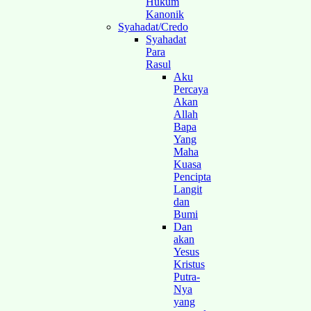
Hukum
Kanonik
Syahadat/Credo
Syahadat
Para
Rasul
Aku
Percaya
Akan
Allah
Bapa
Yang
Maha
Kuasa
Pencipta
Langit
dan
Bumi
Dan
akan
Yesus
Kristus
Putra-
Nya
yang