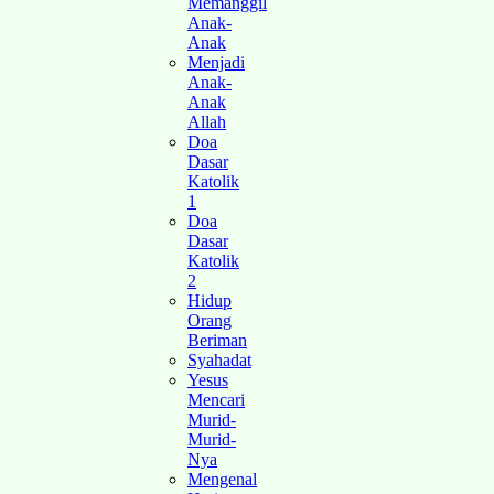
Memanggil
Anak-
Anak
Menjadi
Anak-
Anak
Allah
Doa
Dasar
Katolik
1
Doa
Dasar
Katolik
2
Hidup
Orang
Beriman
Syahadat
Yesus
Mencari
Murid-
Murid-
Nya
Mengenal