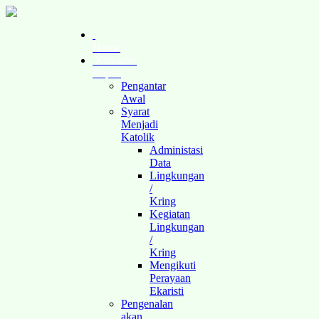
Home
Katekese
Baptis
Pengantar
Awal
Syarat
Menjadi
Katolik
Administasi
Data
Lingkungan
/
Kring
Kegiatan
Lingkungan
/
Kring
Mengikuti
Perayaan
Ekaristi
Pengenalan
akan