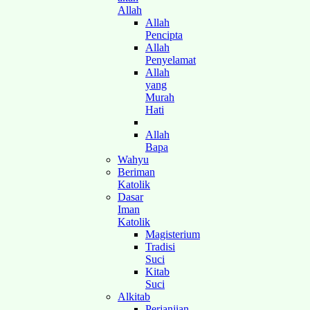
Allah
Allah
Pencipta
Allah
Penyelamat
Allah
yang
Murah
Hati
Allah
Bapa
Wahyu
Beriman
Katolik
Dasar
Iman
Katolik
Magisterium
Tradisi
Suci
Kitab
Suci
Alkitab
Perjanjian