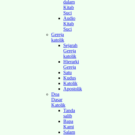
dalam
Kitab
Suci
Audio
Kitab
Suci
Gereja
katolik
Sejarah
Gereja
katolik
Hierarki
Gereja
Satu
Kudus
Katolik
Apostolik
Doa
Dasar
Katolik
Tanda
salib
Bapa
Kami
Salam