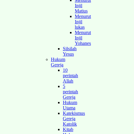
Menurut
Injil
Matius
Menurut
Injil
lukas
Menurut
Injil
Yohanes
Silsilah
Yesus
Hukum
Gereja
10
perintah
Allah
5
perintah
Gereja
Hukum
Utama
Katekismus
Gereja
Katolik
Kitab