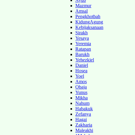
Ayub
Mazmur
Amsal
Pengkhotbah
KidungAgung
Kebijaksanaan
Sirakh
Yesaya
Yeremia
Ratapan
Barukh
Yehezkiel
Daniel
Hosea
Yoel
Amos
Obaja
Yunus
Mikha
Nahum
Habakuk
Zefanya
Hagai
Zakharia
Maleakhi