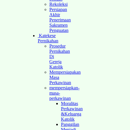
Rekoleksi
Persiapan
Akhir
Penerimaan
Sakramen
Penguatan
Katekese
Pernikahan
Prosedur
Pernikahan
Di
Gereja
Katolik
Mempersiapakan
Masa
Perkawinan
mempersiapkan-
masa-
perkawinan
Moralitas
Perkawinan
&Keluarga
Katolik
Panggilan
Menjadi