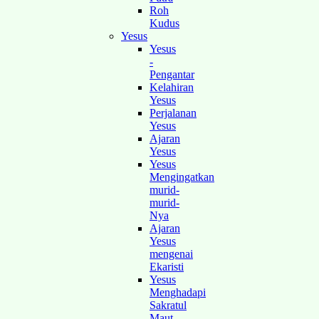
Roh
Kudus
Yesus
Yesus
-
Pengantar
Kelahiran
Yesus
Perjalanan
Yesus
Ajaran
Yesus
Yesus
Mengingatkan
murid-
murid-
Nya
Ajaran
Yesus
mengenai
Ekaristi
Yesus
Menghadapi
Sakratul
Maut