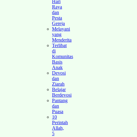
Hari
Raya
dan
Pesta
Gereja
Melayani
yang
Menderita
Terlibat
di
Komunitas
Basis
Anak
Devosi
dan
Ziarah
Belajar
Berdevosi
Pantang
dan
Puasa
10
Perintah
Allah,
5