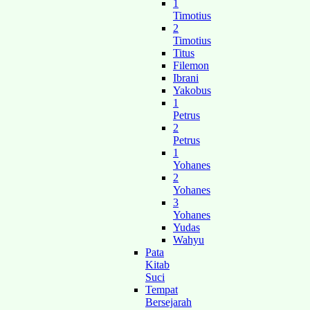
1
Timotius
2
Timotius
Titus
Filemon
Ibrani
Yakobus
1
Petrus
2
Petrus
1
Yohanes
2
Yohanes
3
Yohanes
Yudas
Wahyu
Pata
Kitab
Suci
Tempat
Bersejarah