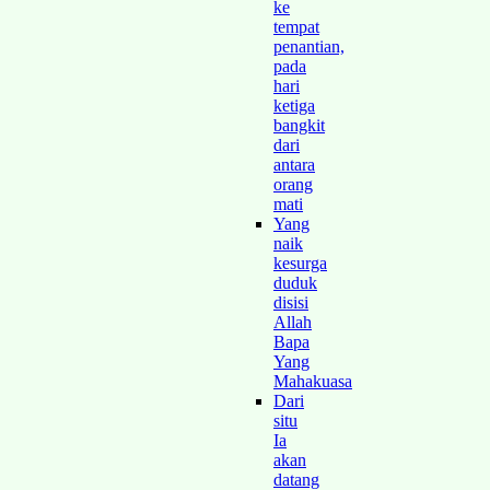
ke
tempat
penantian,
pada
hari
ketiga
bangkit
dari
antara
orang
mati
Yang
naik
kesurga
duduk
disisi
Allah
Bapa
Yang
Mahakuasa
Dari
situ
Ia
akan
datang