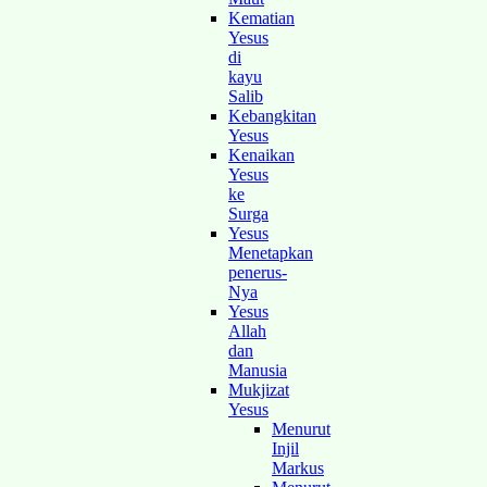
Kematian
Yesus
di
kayu
Salib
Kebangkitan
Yesus
Kenaikan
Yesus
ke
Surga
Yesus
Menetapkan
penerus-
Nya
Yesus
Allah
dan
Manusia
Mukjizat
Yesus
Menurut
Injil
Markus