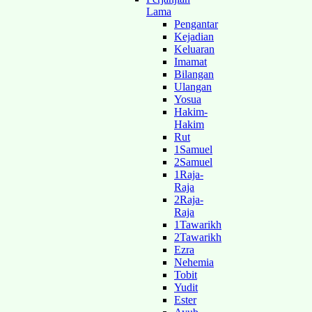
Lama
Pengantar
Kejadian
Keluaran
Imamat
Bilangan
Ulangan
Yosua
Hakim-
Hakim
Rut
1Samuel
2Samuel
1Raja-
Raja
2Raja-
Raja
1Tawarikh
2Tawarikh
Ezra
Nehemia
Tobit
Yudit
Ester