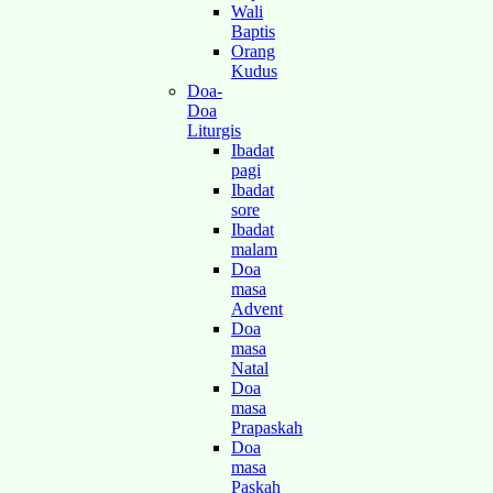
Wali
Baptis
Orang
Kudus
Doa-
Doa
Liturgis
Ibadat
pagi
Ibadat
sore
Ibadat
malam
Doa
masa
Advent
Doa
masa
Natal
Doa
masa
Prapaskah
Doa
masa
Paskah