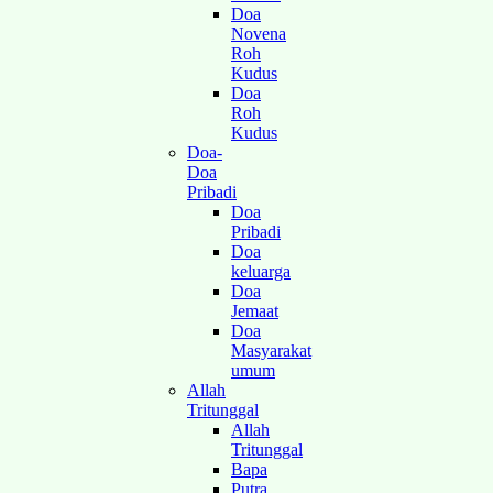
Doa
Novena
Roh
Kudus
Doa
Roh
Kudus
Doa-
Doa
Pribadi
Doa
Pribadi
Doa
keluarga
Doa
Jemaat
Doa
Masyarakat
umum
Allah
Tritunggal
Allah
Tritunggal
Bapa
Putra