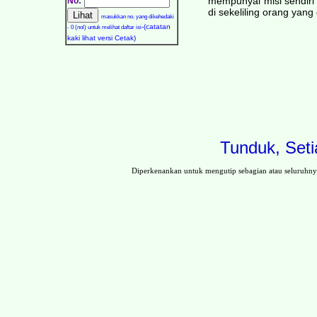
mempunyai misi sendiri
No:
di sekeliling orang yan
masukkan no. yang dikehedaki
-(catatan
- 0 (nol) untuk melihat daftar isi
kaki lihat versi Cetak)
Tunduk, Seti
Diperkenankan untuk mengutip sebagian atau seluruhn