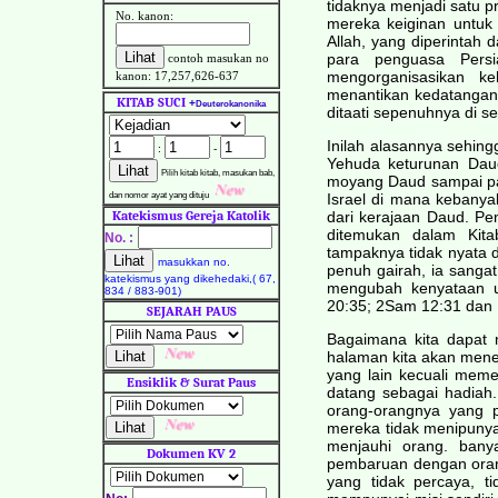
tidaknya menjadi satu p
No. kanon:
mereka keiginan untuk 
Allah, yang diperinta
para penguasa Pers
contoh masukan no
mengorganisasikan k
kanon: 17,257,626-637
menantikan kedatangan
KITAB SUCI
+
Deuterokanonika
ditaati sepenuhnya di s
Inilah alasannya sehing
:
-
Yehuda keturunan Daud
Pilih kitab kitab, masukan bab,
moyang Daud sampai pad
dan nomor ayat yang dituju
Israel di mana kebanyak
Katekismus Gereja Katolik
dari kerajaan Daud. Pe
ditemukan dalam Kita
No. :
tampaknya tidak nyata 
masukkan no.
penuh gairah, ia sanga
katekismus yang dikehedaki,( 67,
mengubah kenyataan 
834 / 883-901)
20:35; 2Sam 12:31 dan 
SEJARAH PAUS
Bagaimana kita dapat 
halaman kita akan men
yang lain kecuali mem
Ensiklik & Surat Paus
datang sebagai hadiah.
orang-orangnya yang p
mereka tidak menipunyai 
menjauhi orang. bany
Dokumen KV 2
pembaruan dengan oran
yang tidak percaya, t