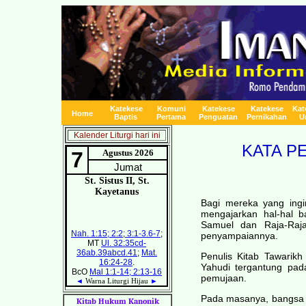
Katekese
Komuni
Katekese
Katekese
Kat
Home
Baptis
Pertama
Penguatan
Pernikahan
U
Kalender Liturgi hari ini
KATA P
Bagi mereka yang ingin
mengajarkan hal-hal ba
Samuel dan Raja-Raja
penyampaiannya.
Penulis Kitab Tawarik
Yahudi tergantung pa
pemujaan.
Pada masanya, bangsa Ya
Kitab Hukum Kanonik