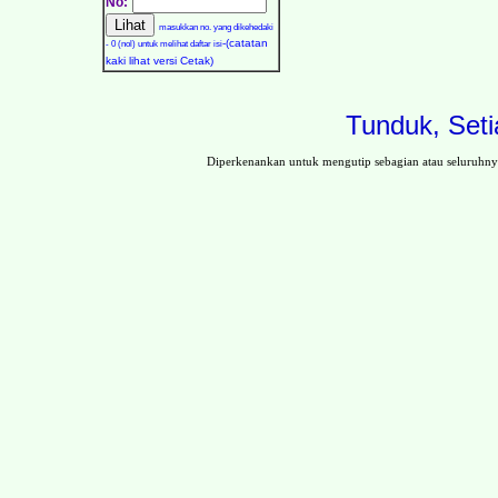
No:
masukkan no. yang dikehedaki
-(catatan
- 0 (nol) untuk melihat daftar isi
kaki lihat versi Cetak)
Tunduk, Seti
Diperkenankan untuk mengutip sebagian atau seluruhn