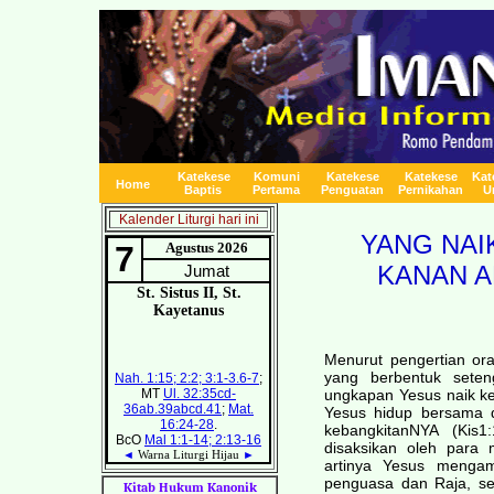
Katekese
Komuni
Katekese
Katekese
Kat
Home
Baptis
Pertama
Penguatan
Pernikahan
U
Kalender Liturgi hari ini
YANG NAI
KANAN A
Menurut pengertian ora
yang berbentuk seteng
ungkapan Yesus naik ke
Yesus hidup bersama d
kebangkitanNYA (Kis
disaksikan oleh para 
artinya Yesus menga
penguasa dan Raja, s
Kitab Hukum Kanonik