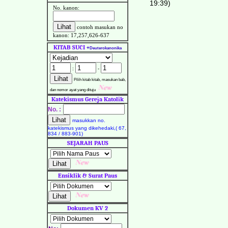
19:39)
No. kanon:
contoh masukan no
kanon: 17,257,626-637
KITAB SUCI
+
Deuterokanonika
:
-
Pilih kitab kitab, masukan bab,
dan nomor ayat yang dituju
Katekismus Gereja Katolik
No. :
masukkan no.
katekismus yang dikehedaki,( 67,
834 / 883-901)
SEJARAH PAUS
Ensiklik & Surat Paus
Dokumen KV 2