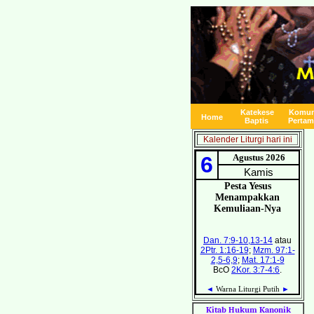
Katekese
Komun
Home
Baptis
Pertam
Kalender Liturgi hari ini
Kitab Hukum Kanonik