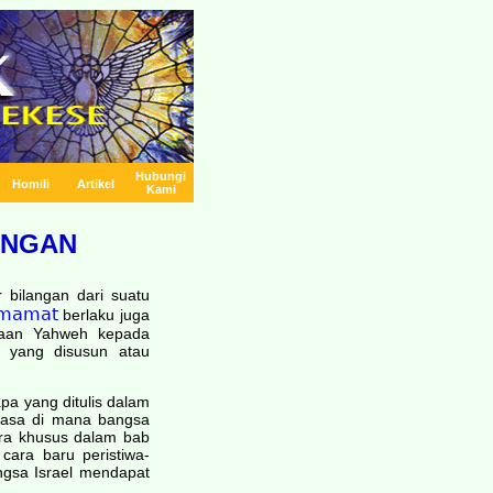
Hubungi
Homili
Artikel
Kami
ANGAN
r bilangan dari suatu
Imamat
berlaku juga
yataan Yahweh kepada
 yang disusun atau
apa yang ditulis dalam
 masa di mana bangsa
ara khusus dalam bab
ara baru peristiwa-
angsa Israel mendapat