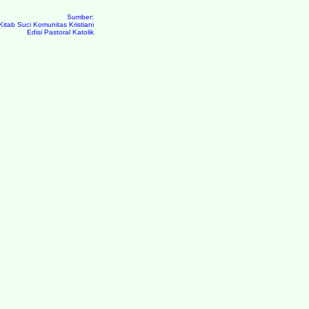
Sumber:
Kitab Suci Komunitas Kristiani
Edisi Pastoral Katolik