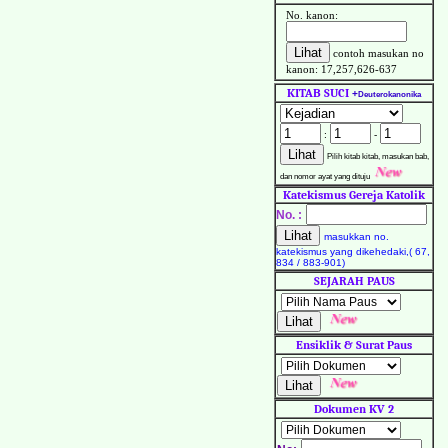
No. kanon:
contoh masukan no
kanon: 17,257,626-637
KITAB SUCI
+
Deuterokanonika
:
-
Pilih kitab kitab, masukan bab,
dan nomor ayat yang dituju
Katekismus Gereja Katolik
No. :
masukkan no.
katekismus yang dikehedaki,( 67,
834 / 883-901)
SEJARAH PAUS
Ensiklik & Surat Paus
Dokumen KV 2