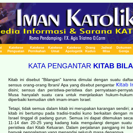
i
Katekese
Katekese
Katekese
Katekese
Orang
Jadwal
Dokumen
a
Penguatan
Pernikahan
Umat
A
pologetik
Kudus
Misa
Gereja
KATA PENGANTAR
KITAB BIL
Kitab ini disebut "Bilangan" karena dimulai dengan suatu dafta
Kitab 
sensus orang-orang Ibrani/ Apa yang disebut pengantar
disini; sensus dan peristiwa-peristiwa dan pernyataan-pern
Musa hanyalah suatu cara untuk menjelaskan hukum-hukum
diperbaiki kemudian oleh imam-imam Israel.
Tetapi, tidak semua dalam kitab ini merupakan karangan sendiri; 
kitab ini bertumpu pada tradisi-tradisi kuno berkaitan dengan
Israel tinggal di padang gurun. Semua ini dapat ditemukan sec
11-14 dan 20-25 yang kadang kala mengulangi dengan suatu c
peristiwa dari Kitab Keluaran. Dalam perjalanan pangjang ini b
banyak pengalaman yang menandai seluruh masa depannya