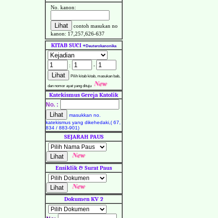
No. kanon:
contoh masukan no
kanon: 17,257,626-637
KITAB SUCI
+
Deuterokanonika
:
-
Pilih kitab kitab, masukan bab,
dan nomor ayat yang dituju
Katekismus Gereja Katolik
No. :
masukkan no.
katekismus yang dikehedaki,( 67,
834 / 883-901)
SEJARAH PAUS
Ensiklik & Surat Paus
Dokumen KV 2