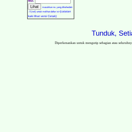
No:
masukkan no. yang dikehedaki
-(catatan
- 0 (nol) untuk melihat daftar isi
kaki lihat versi Cetak)
Tunduk, Seti
Diperkenankan untuk mengutip sebagian atau seluruhn