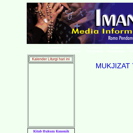
Katekese
Komuni
Katekese
Katekese
Kat
Home
Baptis
Pertama
Penguatan
Pernikahan
U
Kalender Liturgi hari ini
MUKJIZAT
Kitab Hukum Kanonik