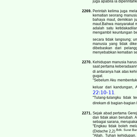
juga apabila ia diperinta
2269.
Perintah kelima juga me
kematian seorang manusi
bahaya maut, demikian 
maut.Bahwa masyarakat m
adalah satu ketidakadil
mengambil keuntungan be
secara tidak langsung; u
manusia yang tidak dikeh
dibebaskan dari pelangg
menyebabkan kematian seo
2270.
Kehidupan manusia harus 
saat pertama keberadaann
di antaranya hak atas keh
gugat.
"Sebelum Aku membentuk 
keluar dari kandungan,
22:10-11
.
"Tulang-tulangku tidak t
direkam di bagian-bagian 
2271.
Sejak abad pertama Gerej
dan tidak akan berubah. A
sebagai sarana, merupak
"Engkau tidak boleh mel
Bdk. Surat Bar
(Didache 2,2)
"Allah, Tuhan kehidupan