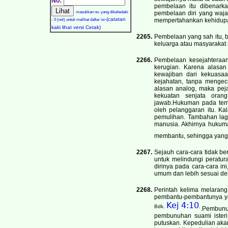
No:
pembelaan itu dibenarka
masukkan no. yang dikehedaki
pembelaan diri yang wajar
-(catatan
- 0 (nol) untuk melihat daftar isi
mempertahankan kehidupann
kaki lihat versi Cetak)
2265.
Pembelaan yang sah itu, 
keluarga atau masyarakat 
2266.
Pembelaan kesejahteraa
kerugian. Karena alasa
kewajiban dari kekuasa
kejahatan, tanpa mengec
alasan analog, maka pej
kekuatan senjata oran
jawab.Hukuman pada temp
oleh pelanggaran itu. Ka
pemulihan. Tambahan la
manusia. Akhirnya hukum
membantu, sehingga yang 
2267.
Sejauh cara-cara tidak 
untuk melindungi perat
dirinya pada cara-cara in
umum dan lebih sesuai de
2268.
Perintah kelima melaran
pembantu-pembantunya ya
Kej 4:10
Bdk.
.
.Pembunu
pembunuhan suami isteri
putuskan. Kepedulian ak