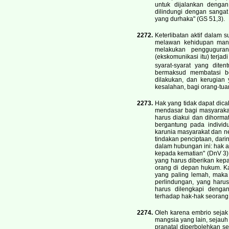
untuk dijalankan denga
dilindungi dengan sanga
yang durhaka" (GS 51,3).
2272.
Keterlibatan aktif dalam
melawan kehidupan manu
melakukan pengguguran
(ekskomunikasi itu) terja
syarat-syarat yang dit
bermaksud membatasi be
dilakukan, dan kerugian 
kesalahan, bagi orang-tua
2273.
Hak yang tidak dapat dica
mendasar bagi masyarakat
harus diakui dan dihorma
bergantung pada individ
karunia masyarakat dan n
tindakan penciptaan, dari
dalam hubungan ini: hak 
kepada kematian" (DnV 3)
yang harus diberikan ke
orang di depan hukum. Ka
yang paling lemah, maka
perlindungan, yang haru
harus dilengkapi denga
terhadap hak-hak seorang 
2274.
Oleh karena embrio sejak
mangsia yang lain, sejauh
pranatal diperbolehkan s