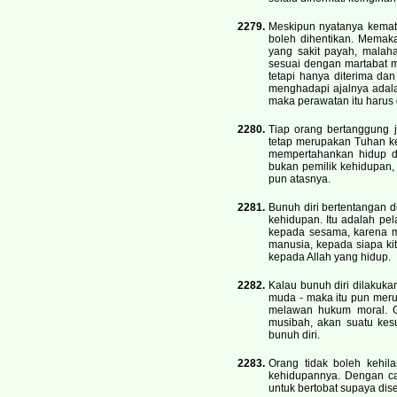
2279.
Meskipun nyatanya kemati
boleh dihentikan. Memaka
yang sakit payah, mala
sesuai dengan martabat m
tetapi hanya diterima dan
menghadapi ajalnya adalah
maka perawatan itu harus 
2280.
Tiap orang bertanggung 
tetap merupakan Tuhan keh
mempertahankan hidup de
bukan pemilik kehidupan,
pun atasnya.
2281.
Bunuh diri bertentangan
kehidupan. Itu adalah pel
kepada sesama, karena m
manusia, kepada siapa ki
kepada Allah yang hidup.
2282.
Kalau bunuh diri dilakuk
muda - maka itu pun meru
melawan hukum moral. Ga
musibah, akan suatu kes
bunuh diri.
2283.
Orang tidak boleh kehil
kehidupannya. Dengan ca
untuk bertobat supaya dis