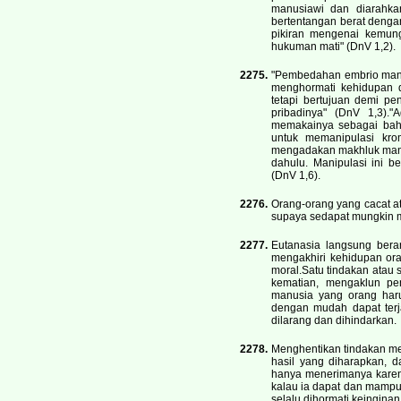
manusiawi dan diarahkan
bertentangan berat dengan
pikiran mengenai kemung
hukuman mati" (DnV 1,2).
2275.
"Pembedahan embrio manus
menghormati kehidupan d
tetapi bertujuan demi p
pribadinya" (DnV 1,3).
memakainya sebagai baha
untuk memanipulasi krom
mengadakan makhluk manusia
dahulu. Manipulasi ini be
(DnV 1,6).
2276.
Orang-orang yang cacat a
supaya sedapat mungkin m
2277.
Eutanasia langsung ber
mengakhiri kehidupan oran
moral.Satu tindakan atau
kematian, mengaklun pe
manusia yang orang haru
dengan mudah dapat terja
dilarang dan dihindarkan.
2278.
Menghentikan tindakan me
hasil yang diharapkan, d
hanya menerimanya karena
kalau ia dapat dan mampu 
selalu dihormati keingina