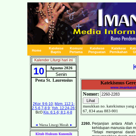
Katekese
Komuni
Katekese
Katekese
Kat
Home
Baptis
Pertama
Penguatan
Pernikahan
U
Kalender Liturgi hari ini
Katekismus Gere
www.imankatolik
Nomor:
masukkan no. katekismus yang d
67, 834 atau 883-901
2260.
Perjanjian antara Alla
kehidupan manusia dan m
"Tetapi mengenai dara
Kitab Hukum Kanonik