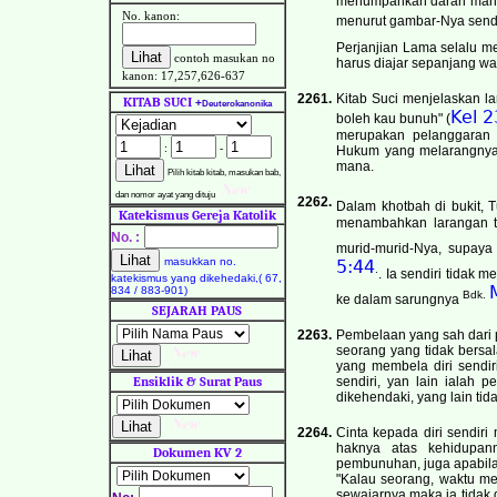
menumpahkan darah manus
No. kanon:
menurut gambar-Nya sendir
Perjanjian Lama selalu 
contoh masukan no
harus diajar sepanjang wa
kanon: 17,257,626-637
2261.
Kitab Suci menjelaskan la
KITAB SUCI
+
Deuterokanonika
Kel 2
boleh kau bunuh" (
merupakan pelanggaran 
:
-
Hukum yang melarangnya,
mana.
Pilih kitab kitab, masukan bab,
dan nomor ayat yang dituju
2262.
Dalam khotbah di bukit, 
Katekismus Gereja Katolik
menambahkan larangan te
No. :
murid-murid-Nya, supay
masukkan no.
5:44
.
. Ia sendiri tidak
katekismus yang dikehedaki,( 67,
834 / 883-901)
Bdk.
ke dalam sarungnya
SEJARAH PAUS
2263.
Pembelaan yang sah dari 
seorang yang tidak bersa
yang membela diri sendir
Ensiklik & Surat Paus
sendiri, yan lain ialah 
dikehendaki, yang lain tida
2264.
Cinta kepada diri sendir
haknya atas kehidupan
Dokumen KV 2
pembunuhan, juga apabila
"Kalau seorang, waktu m
sewajarnya maka ia tidak 